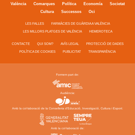
València
Comarques
Política
Economía
Societat
Cultura
Successos
Oci
LES FALLES
FARMÀCIES DE GUÀRDIA A VALÈNCIA
LES MILLORS PLATGES DE VALÈNCIA
HEMEROTECA
CONTACTE
QUI SOM?
AVÍS LEGAL
PROTECCIÓ DE DADES
POLÍTICA DE COOKIES
PUBLICITAT
TRANSPARÈNCIA
Formem part de:
Audiència:
Amb la col·laboració de la Conselleria d’Educació, Investigació, Cultura i Esport:
Amb la col·laboració de: