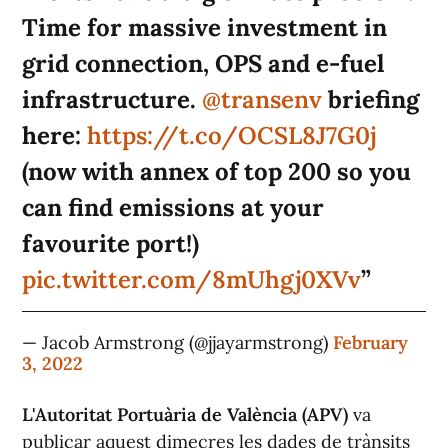
Time for massive investment in
grid connection, OPS and e-fuel
infrastructure.
@transenv
briefing
here:
https://t.co/OCSL8J7G0j
(now with annex of top 200 so you
can find emissions at your
favourite port!)
pic.twitter.com/8mUhgj0XVv
— Jacob Armstrong (@jjayarmstrong)
February
3, 2022
L'Autoritat Portuària de València (APV)
va
publicar aquest dimecres les dades de trànsits