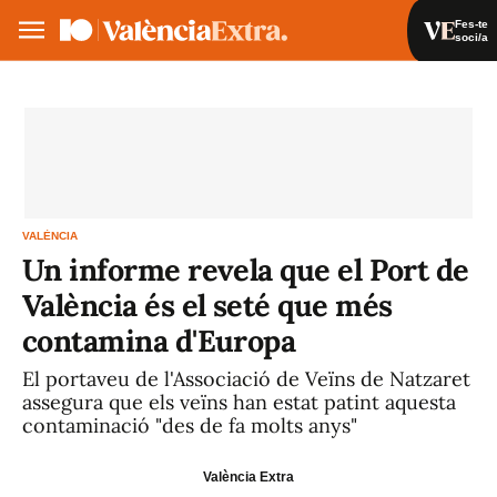
Fes-te
soci/a
Fes-te soci/a
Iniciar sessió
VA
ES
VALÈNCIA
Un informe revela que el Port de
València és el seté que més
contamina d'Europa
El portaveu de l'Associació de Veïns de Natzaret
assegura que els veïns han estat patint aquesta
contaminació "des de fa molts anys"
València Extra