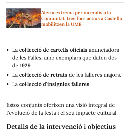
Alerta extrema per incendis a la
Comunitat: tres focs actius a Castelló
mobilitzen la UME
La
col·lecció de cartells oficials
anunciadors
de les Falles, amb exemplars que daten des
de
1929
.
La
col·lecció de retrats
de les falleres majors.
La
col·lecció d'insígnies falleres
.
Estos conjunts oferixen una visió integral de
l'evolució de la festa i el seu impacte cultural.
Detalls de la intervenció i objectius