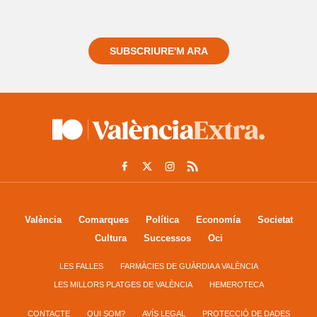
Registra't gratuïtament i et mantindrem informat
sempre de tot el que passa a prop teu
SUBSCRIURE'M ARA
València
Comarques
Política
Economía
Societat
Cultura
Successos
Oci
LES FALLES
FARMÀCIES DE GUÀRDIA A VALÈNCIA
LES MILLORS PLATGES DE VALÈNCIA
HEMEROTECA
CONTACTE
QUI SOM?
AVÍS LEGAL
PROTECCIÓ DE DADES