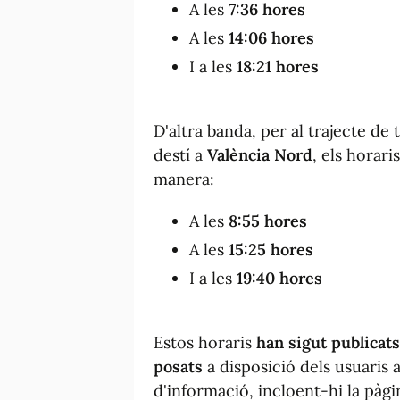
A les
7:36 hores
A les
14:06 hores
I a les
18:21 hores
D'altra banda, per al trajecte de
destí a
València Nord
, els horari
manera:
A les
8:55 hores
A les
15:25 hores
I a les
19:40 hores
Estos horaris
han sigut publicats
posats
a disposició dels usuaris a
d'informació, incloent-hi la pàgi