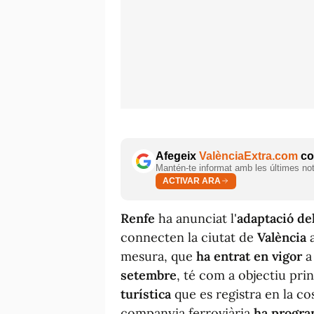
Afegeix
ValènciaExtra.com
com
Mantén-te informat amb les últimes notí
ACTIVAR ARA
Renfe
ha anunciat l'
adaptació de
connecten la ciutat de
València
a
mesura, que
ha entrat en vigor
a
setembre
, té com a objectiu pri
turística
que es registra en la co
companyia ferroviària
ha progra