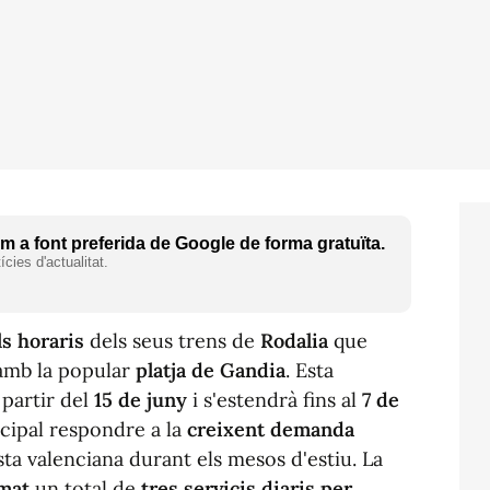
 a font preferida de Google de forma gratuïta.
cies d'actualitat.
ls horaris
dels seus trens de
Rodalia
que
mb la popular
platja de Gandia
. Esta
 partir del
15 de juny
i s'estendrà fins al
7 de
ncipal respondre a la
creixent demanda
sta valenciana durant els mesos d'estiu. La
mat
un total de
tres servicis diaris per