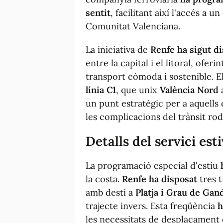
sentit
, facilitant així l'accés a u
Comunitat Valenciana.
La iniciativa de
Renfe
ha sigut d
entre la capital i el litoral, oferi
transport còmoda i sostenible. E
línia C1
, que unix
València Nord
un punt estratègic per a aquells 
les complicacions del trànsit rod
Detalls del servici est
La programació especial d'estiu
la costa.
Renfe
ha disposat
tres t
amb destí a
Platja i Grau de Gan
trajecte invers. Esta freqüència
h
les necessitats de desplaçament 