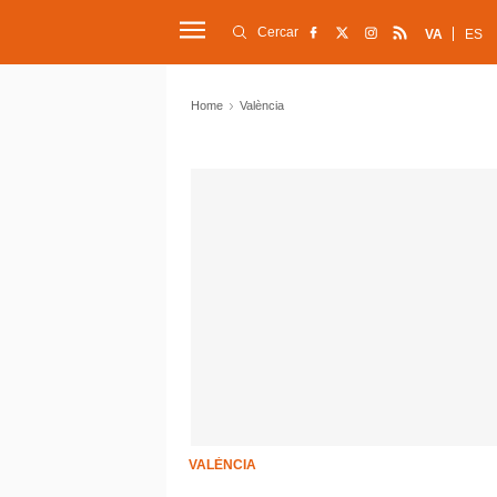
Cercar
VA
ES
Home
València
VALÈNCIA