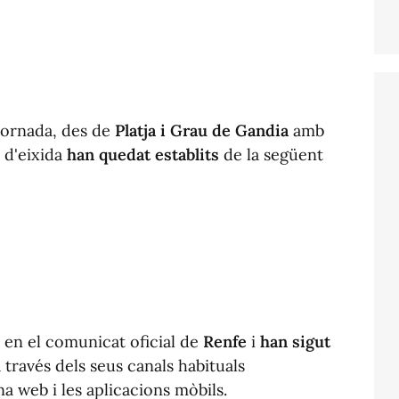
 tornada, des de
Platja i Grau de Gandia
amb
s d'eixida
han quedat establits
de la següent
en el comunicat oficial de
Renfe
i
han sigut
 través dels seus canals habituals
na web i les aplicacions mòbils.