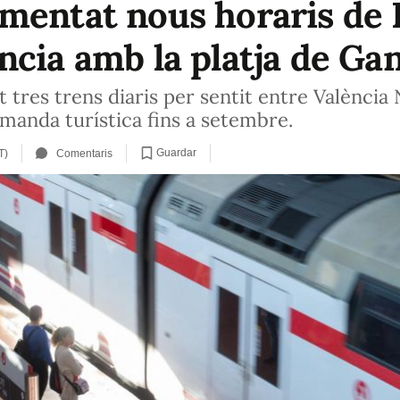
mentat nous horaris de R
cia amb la platja de Gan
res trens diaris per sentit entre València N
manda turística fins a setembre.
Guardar
T)
Comentaris