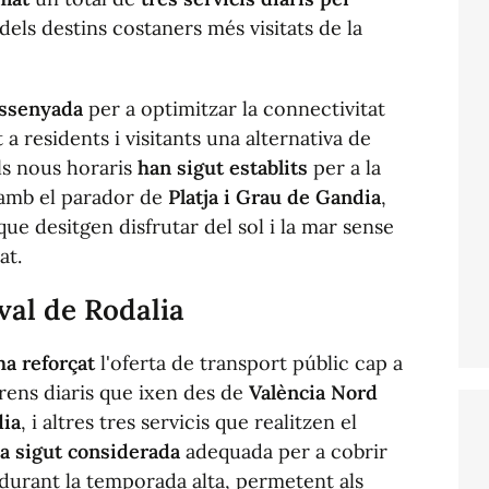
n dels destins costaners més visitats de la
issenyada
per a optimitzar la connectivitat
nt a residents i visitants una alternativa de
ls nous horaris
han sigut establits
per a la
amb el parador de
Platja i Grau de Gandia
,
que desitgen disfrutar del sol i la mar sense
at.
ival de Rodalia
ha reforçat
l'oferta de transport públic cap a
rens diaris que ixen des de
València Nord
dia
, i altres tres servicis que realitzen el
a sigut considerada
adequada per a cobrir
durant la temporada alta, permetent als