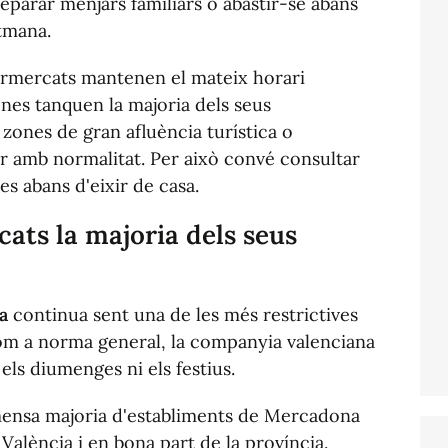
eparar menjars familiars o abastir-se abans
tmana.
permercats mantenen el mateix horari
nes tanquen la majoria dels seus
s zones de gran afluència turística o
r amb normalitat. Per això convé consultar
s abans d'eixir de casa.
ts la majoria dels seus
a
continua sent una de les més restrictives
om a norma general, la companyia valenciana
els diumenges ni els festius.
mmensa majoria d'establiments de Mercadona
València i en bona part de la província.