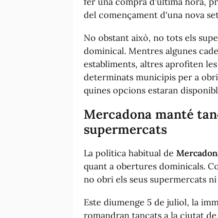
fer una compra d'última hora, pr
del començament d'una nova se
No obstant això, no tots els su
dominical. Mentres algunes cade
establiments, altres aprofiten le
determinats municipis per a obri
quines opcions estaran disponible
Mercadona manté tanca
supermercats
La política habitual de
Mercadon
quant a obertures dominicals. C
no obri els seus supermercats ni 
Este diumenge 5 de juliol, la i
romandran tancats a la ciutat de 