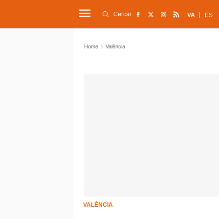
Cercar
VA
ES
Home
València
VALÈNCIA