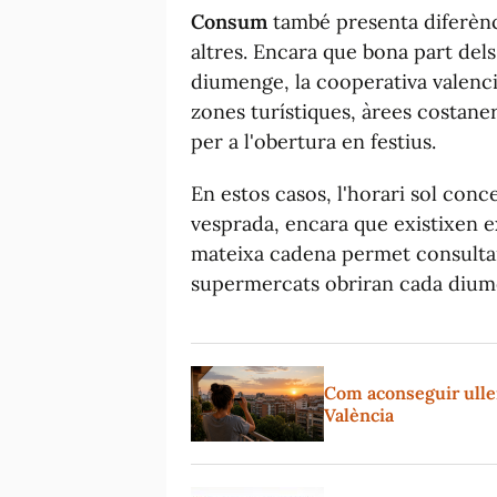
Consum
també presenta diferènc
altres. Encara que bona part de
diumenge, la cooperativa valenci
zones turístiques, àrees costane
per a l'obertura en festius.
En estos casos, l'horari sol conc
vesprada, encara que existixen 
mateixa cadena permet consultar 
supermercats obriran cada diumen
Com aconseguir ullere
València