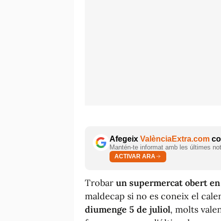
Afegeix
ValènciaExtra.com
com
Mantén-te informat amb les últimes notí
ACTIVAR ARA
Trobar
un supermercat obert e
maldecap si no es coneix el cal
diumenge 5 de juliol
, molts vale