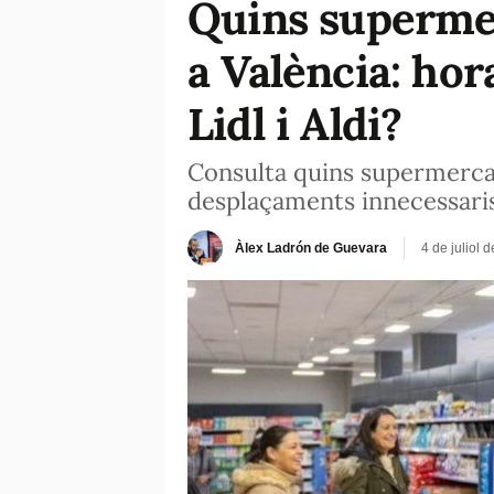
Quins supermer
a València: ho
Lidl i Aldi?
Consulta quins supermercats
desplaçaments innecessaris
Àlex Ladrón de Guevara
4 de juliol 