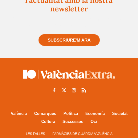
l'actualitat amb la nostra
newsletter
Registra't gratuïtament i et mantindrem informat
sempre de tot el que passa a prop teu
SUBSCRIURE'M ARA
València
Comarques
Política
Economía
Societat
Cultura
Successos
Oci
LES FALLES
FARMÀCIES DE GUÀRDIA A VALÈNCIA