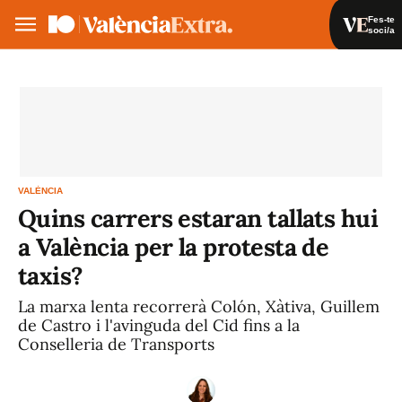
Fes-te
soci/a
Fes-te soci/a
Iniciar sessió
VA
ES
VALÈNCIA
Quins carrers estaran tallats hui
a València per la protesta de
taxis?
La marxa lenta recorrerà Colón, Xàtiva, Guillem
de Castro i l'avinguda del Cid fins a la
Conselleria de Transports