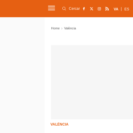
Cercar
VA
ES
Home
València
VALÈNCIA