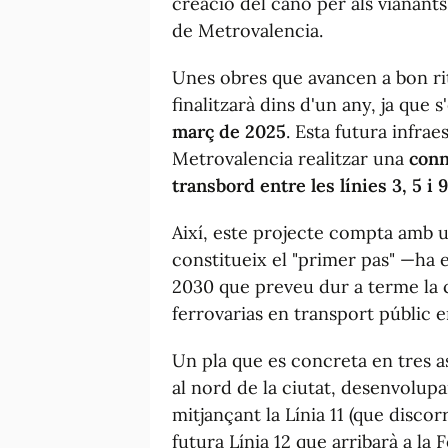
creació del canó per als vianants 
de Metrovalencia.
Unes obres que avancen a bon rit
finalitzarà dins d'un any, ja que 
març de 2025
. Esta futura infra
Metrovalencia realitzar una
conn
transbord entre les línies 3, 5 i 9
Així, este projecte compta amb 
constitueix el "primer pas" —ha 
2030 que preveu dur a terme la 
ferrovarias en transport públic en
Un pla que es concreta en tres as
al nord de la ciutat, desenvolupar
mitjançant la Línia 11 (que discorr
futura Línia 12 que arribarà a la Fe