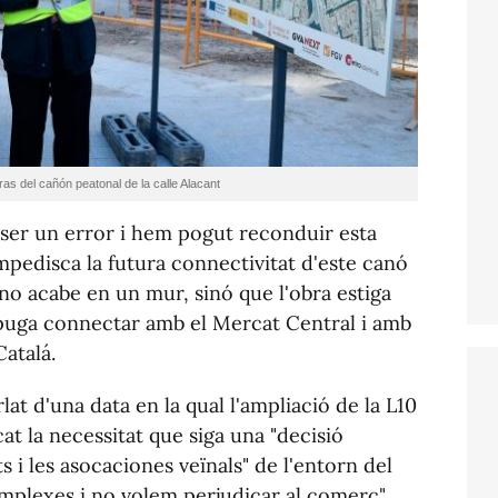
as del cañón peatonal de la calle Alacant
va ser un error i hem pogut reconduir esta
mpedisca la futura connectivitat d'este canó
o acabe en un mur, sinó que l'obra estiga
puga connectar amb el Mercat Central i amb
Catalá.
rlat d'una data en la qual l'ampliació de la L10
cat la necessitat que siga una "decisió
i les asocaciones veïnals" de l'entorn del
mplexes i no volem perjudicar al comerç".