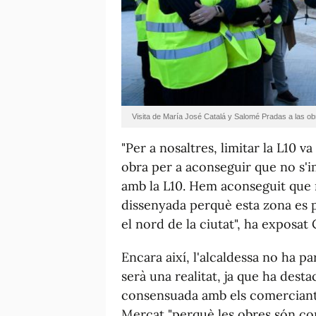
Visita de María José Catalá y Salomé Pradas a las obr
"Per a nosaltres, limitar la L10 
obra per a aconseguir que no s'i
amb la L10. Hem aconseguit que n
dissenyada perquè esta zona es 
el nord de la ciutat", ha exposat 
Encara així, l'alcaldessa no ha pa
serà una realitat, ja que ha desta
consensuada amb els comerciants 
Mercat "perquè les obres són co