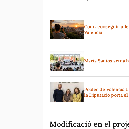
Com aconseguir ullere
València
Marta Santos actua hu
Pobles de València t
la Diputació porta e
Modificació en el proj