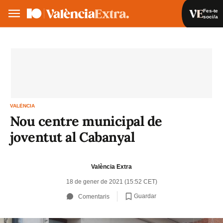
Fes-te
soci/a
Fes-te soci/a
Iniciar sessió
VA
ES
VALÈNCIA
Nou centre municipal de
joventut al Cabanyal
València Extra
18 de gener de 2021 (15:52 CET)
Guardar
Comentaris