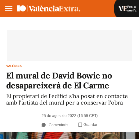
Fes-te
soci/a
Fes-te soci/a
Iniciar sessió
VA
ES
VALÈNCIA
El mural de David Bowie no
desapareixerà de El Carme
El propietari de l'edifici s'ha posat en contacte
amb l'artista del mural per a conservar l'obra
25 de agost de 2022 (16:59 CET)
Guardar
Comentaris