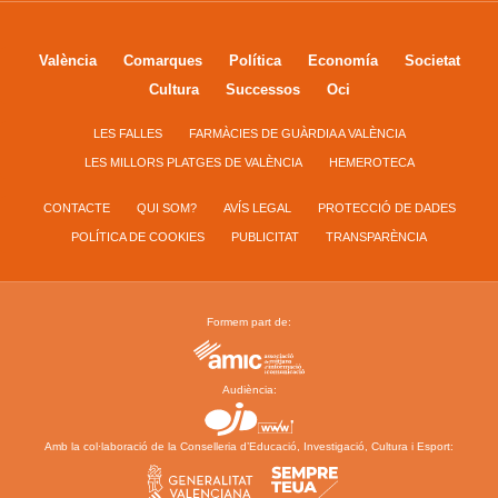
València
Comarques
Política
Economía
Societat
Cultura
Successos
Oci
LES FALLES
FARMÀCIES DE GUÀRDIA A VALÈNCIA
LES MILLORS PLATGES DE VALÈNCIA
HEMEROTECA
CONTACTE
QUI SOM?
AVÍS LEGAL
PROTECCIÓ DE DADES
POLÍTICA DE COOKIES
PUBLICITAT
TRANSPARÈNCIA
Formem part de:
Audiència:
Amb la col·laboració de la Conselleria d’Educació, Investigació, Cultura i Esport: