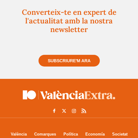
Converteix-te en expert de
l'actualitat amb la nostra
newsletter
Registra't gratuïtament i et mantindrem informat
sempre de tot el que passa a prop teu
SUBSCRIURE'M ARA
València
Comarques
Política
Economía
Societat