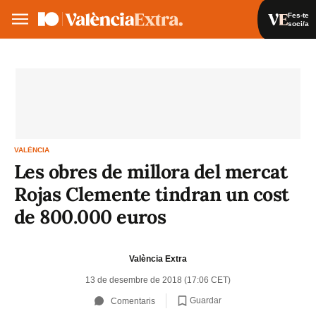
Fes-te
soci/a
Fes-te soci/a
Iniciar sessió
VA
ES
VALÈNCIA
Les obres de millora del mercat
Rojas Clemente tindran un cost
de 800.000 euros
València Extra
13 de desembre de 2018 (17:06 CET)
Guardar
Comentaris