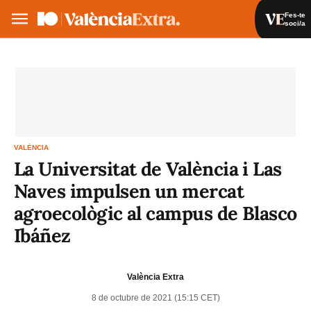
Fes-te
soci/a
Fes-te soci/a
Iniciar sessió
VA
ES
VALÈNCIA
La Universitat de València i Las
Naves impulsen un mercat
agroecològic al campus de Blasco
Ibáñez
València Extra
8 de octubre de 2021 (15:15 CET)