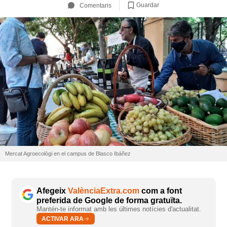
Guardar
Comentaris
Mercat Agroecològi en el campus de Blasco Ibáñez
Afegeix
ValènciaExtra.com
com a font
preferida de Google de forma gratuïta.
Mantén-te informat amb les últimes notícies d'actualitat.
ACTIVAR ARA