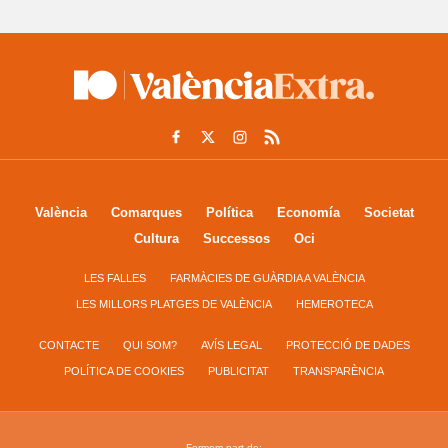
València
Comarques
Política
Economía
Societat
Cultura
Successos
Oci
LES FALLES
FARMÀCIES DE GUÀRDIA A VALÈNCIA
LES MILLORS PLATGES DE VALÈNCIA
HEMEROTECA
CONTACTE
QUI SOM?
AVÍS LEGAL
PROTECCIÓ DE DADES
POLÍTICA DE COOKIES
PUBLICITAT
TRANSPARÈNCIA
Formem part de: