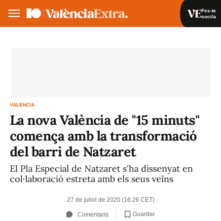
Fes-te
soci/a
Fes-te soci/a
Iniciar sessió
VA
ES
VALÈNCIA
La nova València de "15 minuts"
comença amb la transformació
del barri de Natzaret
El Pla Especial de Natzaret s'ha dissenyat en
col·laboració estreta amb els seus veïns
27 de juliol de 2020 (16:26 CET)
Guardar
Comentaris