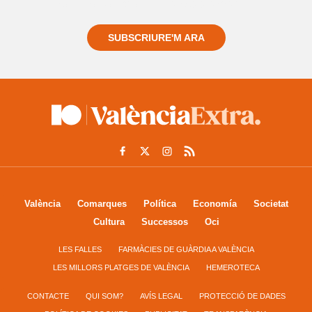
sempre de tot el que passa a prop teu
SUBSCRIURE'M ARA
València
Comarques
Política
Economía
Societat
Cultura
Successos
Oci
LES FALLES
FARMÀCIES DE GUÀRDIA A VALÈNCIA
LES MILLORS PLATGES DE VALÈNCIA
HEMEROTECA
CONTACTE
QUI SOM?
AVÍS LEGAL
PROTECCIÓ DE DADES