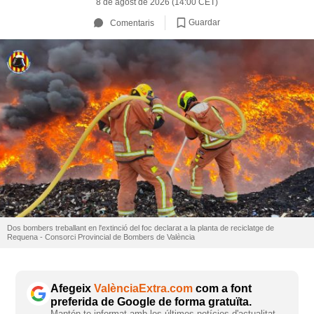
8 de agost de 2026 (14:00 CET)
Guardar
Comentaris
Dos bombers treballant en l'extinció del foc declarat a la planta de reciclatge de
Requena - Consorci Provincial de Bombers de València
Afegeix
ValènciaExtra.com
com a font
preferida de Google de forma gratuïta.
Mantén-te informat amb les últimes notícies d'actualitat.