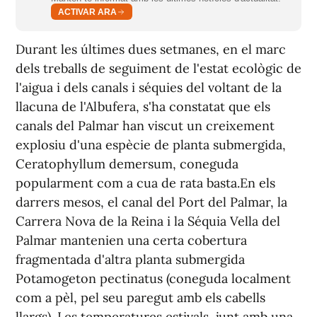
ACTIVAR ARA
Durant les últimes dues setmanes, en el marc
dels treballs de seguiment de l'estat ecològic de
l'aigua i dels canals i séquies del voltant de la
llacuna de l'Albufera, s'ha constatat que els
canals del Palmar han viscut un creixement
explosiu d'una espècie de planta submergida,
Ceratophyllum demersum, coneguda
popularment com a cua de rata basta.En els
darrers mesos, el canal del Port del Palmar, la
Carrera Nova de la Reina i la Séquia Vella del
Palmar mantenien una certa cobertura
fragmentada d'altra planta submergida
Potamogeton pectinatus (coneguda localment
com a pèl, pel seu paregut amb els cabells
llargs). Les temperatures estivals, junt amb una