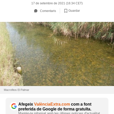
17 de setembre de 2021 (16:34 CET)
Guardar
Comentaris
Macrofitos El Palmar
Afegeix
ValènciaExtra.com
com a font
preferida de Google de forma gratuïta.
Mantén-te informat amb les últimes notícies d'actualitat.