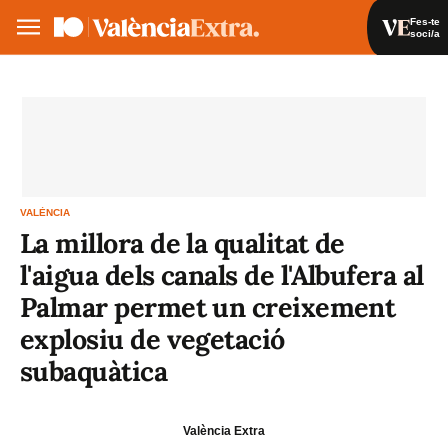
Fes-te
soci/a
Fes-te soci/a
Iniciar sessió
VA
ES
VALÈNCIA
La millora de la qualitat de
l'aigua dels canals de l'Albufera al
Palmar permet un creixement
explosiu de vegetació
subaquàtica
València Extra