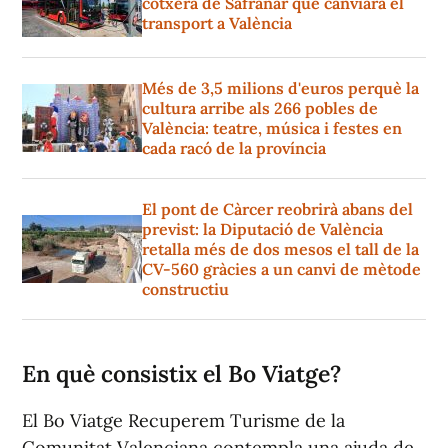
cotxera de Safranar que canviarà el
transport a València
Més de 3,5 milions d'euros perquè la
cultura arribe als 266 pobles de
València: teatre, música i festes en
cada racó de la província
El pont de Càrcer reobrirà abans del
previst: la Diputació de València
retalla més de dos mesos el tall de la
CV-560 gràcies a un canvi de mètode
constructiu
En què consistix el Bo Viatge?
El Bo Viatge Recuperem Turisme de la
Comunitat Valenciana contempla una ajuda de