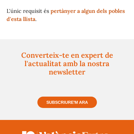
L'únic requisit és
pertànyer a algun dels pobles
d'esta llista
.
Converteix-te en expert de
l'actualitat amb la nostra
newsletter
Registra't gratuïtament i et mantindrem informat
sempre de tot el que passa a prop teu
SUBSCRIURE'M ARA