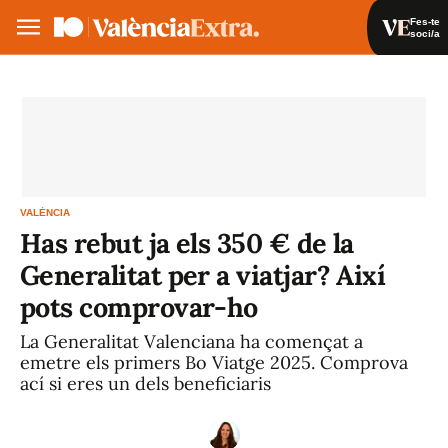
Fes-te
soci/a
Fes-te soci/a
Iniciar sessió
VA
ES
VALÈNCIA
Has rebut ja els 350 € de la
Generalitat per a viatjar? Així
pots comprovar-ho
La Generalitat Valenciana ha començat a
emetre els primers Bo Viatge 2025. Comprova
ací si eres un dels beneficiaris