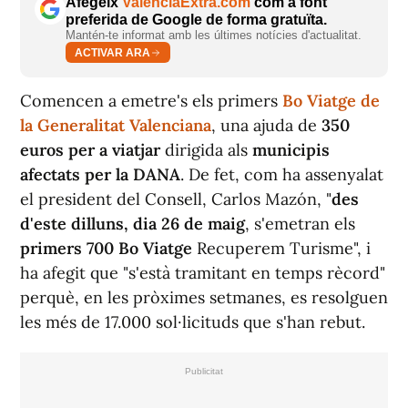
Afegeix
ValènciaExtra.com
com a font
preferida de Google de forma gratuïta.
Mantén-te informat amb les últimes notícies d'actualitat.
ACTIVAR ARA
Comencen a emetre's els primers
Bo Viatge de
la Generalitat Valenciana
, una ajuda de
350
euros per a viatjar
dirigida als
municipis
afectats per la DANA
. De fet, com ha assenyalat
el president del Consell, Carlos Mazón, "
des
d'este dilluns, dia 26 de maig
, s'emetran els
primers 700 Bo Viatge
Recuperem Turisme", i
ha afegit que "s'està tramitant en temps rècord"
perquè, en les pròximes setmanes, es resolguen
les més de 17.000 sol·licituds que s'han rebut.