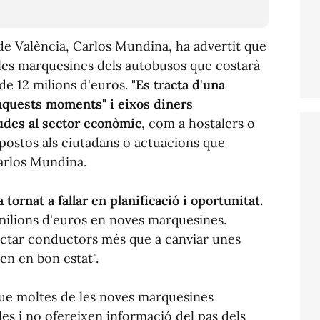
 de València, Carlos Mundina, ha advertit que
les marquesines dels autobusos que costarà
de 12 milions d'euros.
"Es tracta d'una
 aquests moments" i eixos diners
judes al sector econòmic
, com a hostalers o
postos als ciutadans o actuacions que
arlos Mundina.
 tornat a fallar en planificació i oportunitat.
ilions d'euros en noves marquesines.
ractar conductors més que a canviar unes
en en bon estat".
que moltes de les noves marquesines
s i no ofereixen informació del pas dels