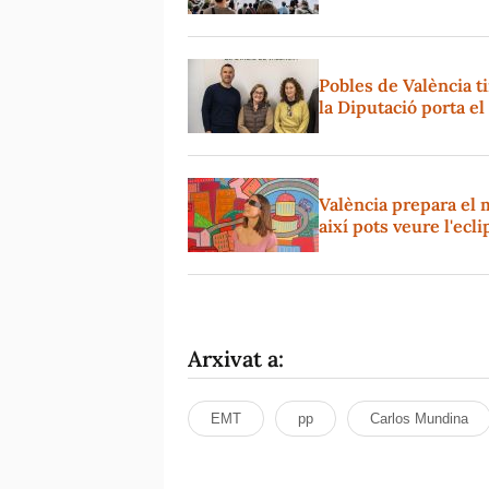
Pobles de València t
la Diputació porta e
València prepara el 
així pots veure l'ecl
Arxivat a:
EMT
pp
Carlos Mundina