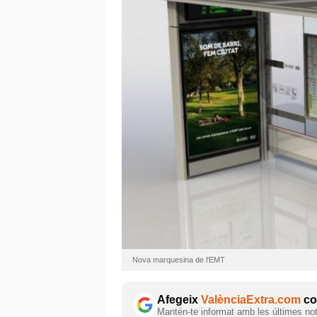
Nova marquesina de l'EMT
Afegeix
ValènciaExtra.com
com
Mantén-te informat amb les últimes notí