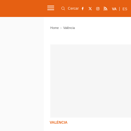
Cercar
VA
ES
Home
València
VALÈNCIA