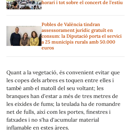
horari i tot sobre el concert de l'estiu
Pobles de València tindran
assessorament jurídic gratuït en
consum: la Diputació porta el servici
a 25 municipis rurals amb 50.000
euros
Quant a la vegetació, és convenient evitar que
les copes dels arbres es toquen entre elles i
també amb el matoll del seu voltant; les
branques han d'estar a més de tres metres de
les eixides de fums; la teulada ha de romandre
net de fulls, així com les portes, finestres i
fatxades i no s'ha d'acumular material
inflamable en estes àrees.