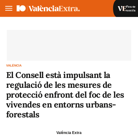
Fes-te
soci/a
Fes-te soci/a
Iniciar sessió
VA
ES
VALÈNCIA
El Consell està impulsant la
regulació de les mesures de
protecció enfront del foc de les
vivendes en entorns urbans-
forestals
València Extra