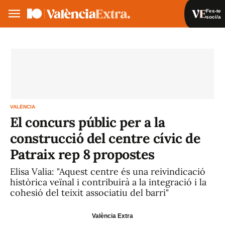
Fes-te
soci/a
Fes-te soci/a
Iniciar sessió
VA
ES
VALÈNCIA
El concurs públic per a la
construcció del centre cívic de
Patraix rep 8 propostes
Elisa Valia: "Aquest centre és una reivindicació
històrica veïnal i contribuirà a la integració i la
cohesió del teixit associatiu del barri"
València Extra