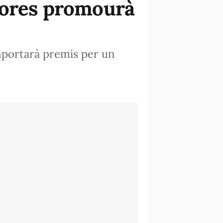
dores promourà
mportarà premis per un