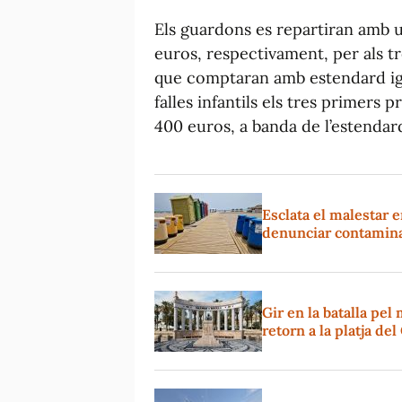
Els guardons es repartiran amb 
euros, respectivament, per als tre
que comptaran amb estendard igua
falles infantils els tres primers 
400 euros, a banda de l’estendard
Esclata el malestar e
denunciar contaminac
Gir en la batalla pe
retorn a la platja de