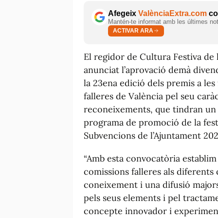
Afegeix
ValènciaExtra.com
com
Mantén-te informat amb les últimes notí
ACTIVAR ARA
El regidor de Cultura Festiva de
anunciat l’aprovació demà diven
la 23ena edició dels premis a les 
falleres de València pel seu carà
reconeixements, que tindran un 
programa de promoció de la festa 
Subvencions de l’Ajuntament 202
“Amb esta convocatòria establim 
comissions falleres als diferents
coneixement i una difusió majors
pels seus elements i pel tractame
concepte innovador i experimenta