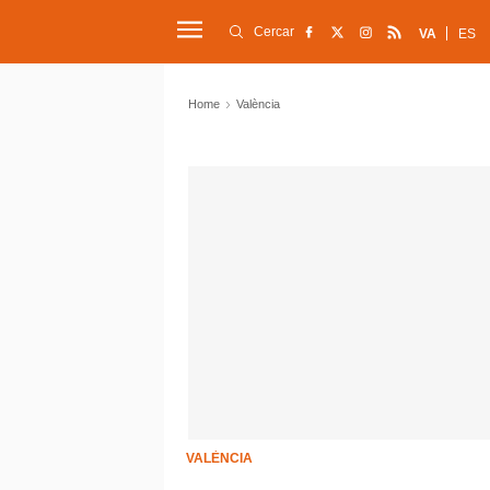
Cercar
VA
ES
Home
València
VALÈNCIA