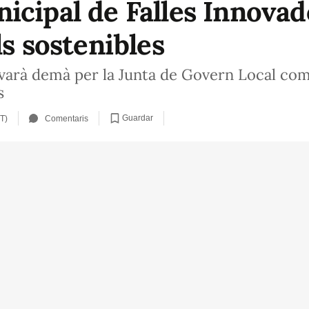
icipal de Falles Innova
ls sostenibles
ovarà demà per la Junta de Govern Local co
s
Guardar
T)
Comentaris