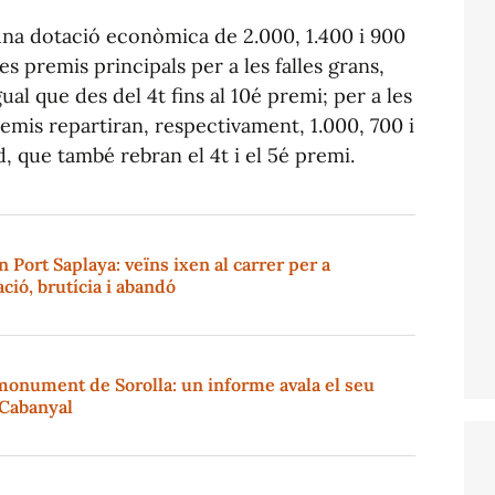
una dotació econòmica de 2.000, 1.400 i 900
s premis principals per a les falles grans,
l que des del 4t fins al 10é premi; per a les
premis repartiran, respectivament, 1.000, 700 i
, que també rebran el 4t i el 5é premi.
n Port Saplaya: veïns ixen al carrer per a
ió, brutícia i abandó
l monument de Sorolla: un informe avala el seu
l Cabanyal