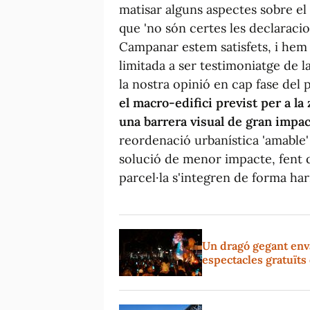
matisar alguns aspectes sobre el
que 'no són certes les declaracio
Campanar estem satisfets, i hem p
limitada a ser testimoniatge de 
la nostra opinió en cap fase del p
el macro-edifici previst per a la 
una barrera visual de gran impa
reordenació urbanística 'amable'
solució de menor impacte, fent q
parcel·la s'integren de forma ha
Un dragó gegant enva
espectacles gratuïts