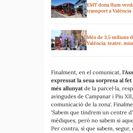
EMT dona llum verda 
transport a València
Més de 3,5 milions d
València: teatre, mús
Finalment, en el comunicat,
l'As
expressat la seua sorpresa al fet
més allunyat
de la parcel·la, res
avingudes de Campanar i Piu XII,
comunicació de la zona'. Finalmen
'Sabem que tindrem un centre d'e
mèdiques, però no sabem si aquest
Per contra, sí que sabem, segur, 