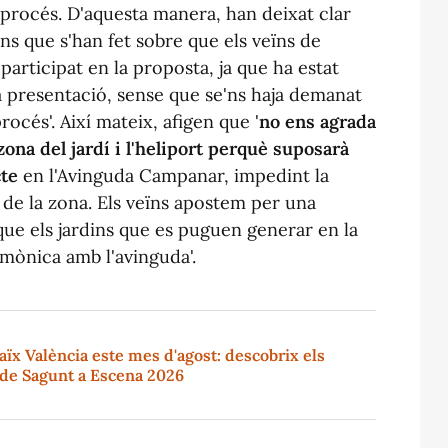
 procés. D'aquesta manera, han deixat clar
ns que s'han fet sobre que els veïns de
articipat en la proposta, ja que ha estat
la presentació, sense que se'ns haja demanat
rocés'. Així mateix, afigen que '
no ens agrada
zona del jardí i l'heliport perquè suposarà
cte
en l'Avinguda Campanar, impedint la
 de la zona. Els veïns apostem per una
ue els jardins que es puguen generar en la
rmònica amb l'avinguda'.
ïx València este mes d'agost: descobrix els
 de Sagunt a Escena 2026