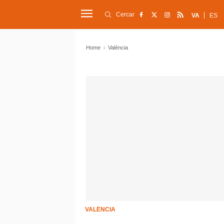
Cercar
VA
ES
Home
València
VALÈNCIA