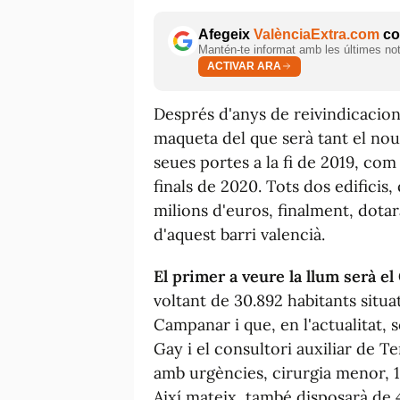
Afegeix
ValènciaExtra.com
com
Mantén-te informat amb les últimes notí
ACTIVAR ARA
Després d'anys de reivindicacions
maqueta del que serà tant el nou
seues portes a la fi de 2019, com
finals de 2020. Tots dos edifici
milions d'euros, finalment, dotar
d'aquest barri valencià.
El primer a veure la llum serà e
voltant de 30.892 habitants situat
Campanar i que, en l'actualitat,
Gay i el consultori auxiliar de 
amb urgències, cirurgia menor, 1
Així mateix, també disposarà de 