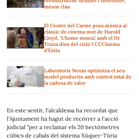
reconstrucció: octubre i novembre,
mesos clau
El Centre del Carme posa música al
clàssic de cinema mut de Harold
Lloyd, ‘L'home mosca’, amb el Dr.
Truna dins del cicle CCCCinema
d’Estiu
Laboratoris Neum optimitza el seu
model productiu amb control total de
la cadena de valor
En este sentit, l'alcaldessa ha recordat que
l'Ajuntament ha hagut de recórrer a l'acció
judicial "per a reclamar els 20 hectòmetres
cúbics de cabals del sistema Xúquer-Túria