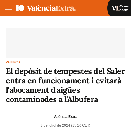
Fes-te
soci/a
Fes-te soci/a
Iniciar sessió
VA
ES
VALÈNCIA
El depòsit de tempestes del Saler
entra en funcionament i evitarà
l'abocament d'aigües
contaminades a l'Albufera
València Extra
8 de juliol de 2024 (15:16 CET)