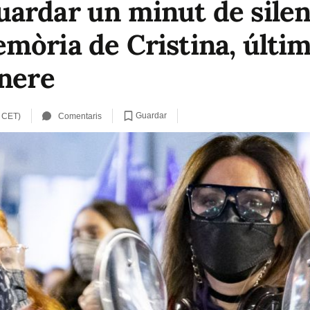
ardar un minut de silen
mòria de Cristina, últim
ènere
Guardar
 CET)
Comentaris