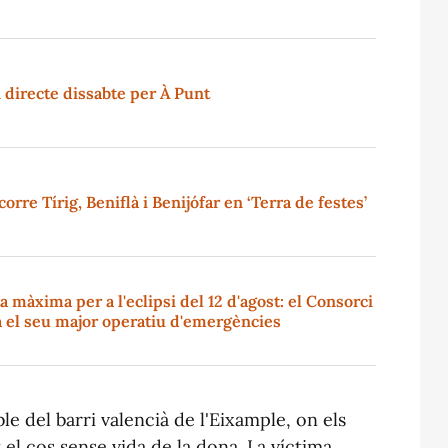
n directe dissabte per À Punt
orre Tírig, Beniflà i Benijófar en ‘Terra de festes’
 màxima per a l'eclipsi del 12 d'agost: el Consorci
a el seu major operatiu d'emergències
e del barri valencià de l'Eixample, on els
 el cos sense vida de la dona. La víctima