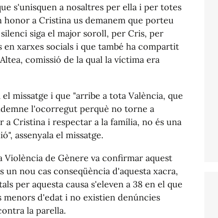
e s'unisquen a nosaltres per ella i per totes
 En honor a Cristina us demanem que porteu
ilenci siga el major soroll, per Cris, per
ós en xarxes socials i que també ha compartit
ltea, comissió de la qual la víctima era
el missatge i que "arribe a tota València, que
condemne l'ocorregut perquè no torne a
 a Cristina i respectar a la família, no és una
ó", assenyala el missatge.
a Violència de Gènere va confirmar aquest
és un nou cas conseqüència d'aquesta xacra,
tals per aquesta causa s'eleven a 38 en el que
ls menors d'edat i no existien denúncies
ontra la parella.