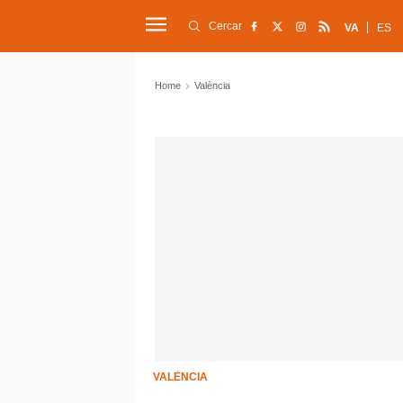
Cercar
VA
ES
Home
València
VALÈNCIA