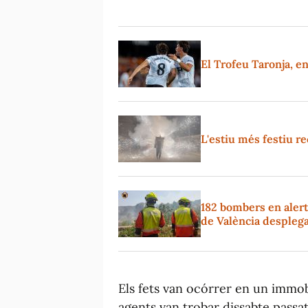
El Trofeu Taronja, e
L'estiu més festiu rec
182 bombers en alerta
de València despleg
Els fets van ocórrer en un immobl
agents van trobar dissabte passat