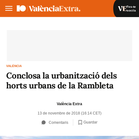
Fes-te
soci/a
Fes-te soci/a
Iniciar sessió
VA
ES
VALÈNCIA
Conclosa la urbanització dels
horts urbans de la Rambleta
València Extra
13 de novembre de 2018 (16:14 CET)
Guardar
Comentaris