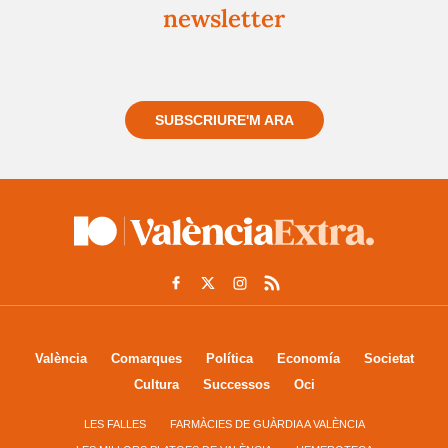
newsletter
Registra't gratuïtament i et mantindrem informat
sempre de tot el que passa a prop teu
SUBSCRIURE'M ARA
València
Comarques
Política
Economía
Societat
Cultura
Successos
Oci
LES FALLES
FARMÀCIES DE GUÀRDIA A VALÈNCIA