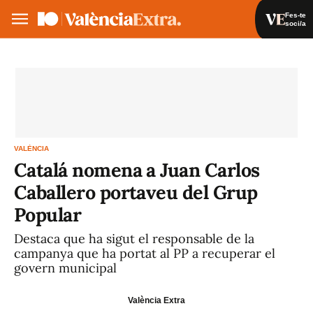
Fes-te
soci/a
Fes-te soci/a
Iniciar sessió
VA
ES
VALÈNCIA
Catalá nomena a Juan Carlos
Caballero portaveu del Grup
Popular
Destaca que ha sigut el responsable de la
campanya que ha portat al PP a recuperar el
govern municipal
València Extra