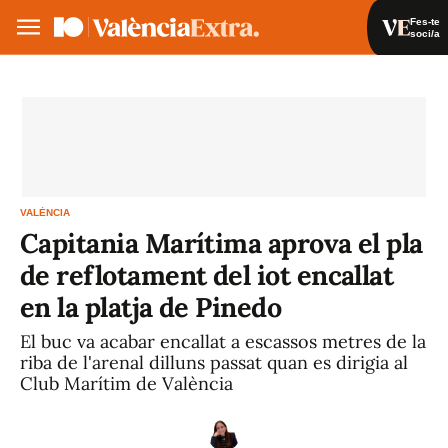
Fes-te
soci/a
Fes-te soci/a
Iniciar sessió
VA
ES
VALÈNCIA
Capitania Marítima aprova el pla
de reflotament del iot encallat
en la platja de Pinedo
El buc va acabar encallat a escassos metres de la
riba de l'arenal dilluns passat quan es dirigia al
Club Marítim de València