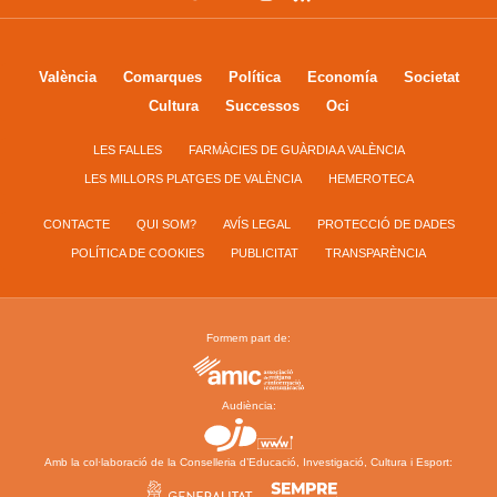
València
Comarques
Política
Economía
Societat
Cultura
Successos
Oci
LES FALLES
FARMÀCIES DE GUÀRDIA A VALÈNCIA
LES MILLORS PLATGES DE VALÈNCIA
HEMEROTECA
CONTACTE
QUI SOM?
AVÍS LEGAL
PROTECCIÓ DE DADES
POLÍTICA DE COOKIES
PUBLICITAT
TRANSPARÈNCIA
Formem part de:
Audiència:
Amb la col·laboració de la Conselleria d’Educació, Investigació, Cultura i Esport: