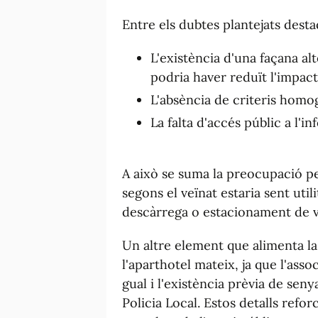
Entre els dubtes plantejats dest
L'existència d'una façana alt
podria haver reduït l'impact
L'absència de criteris homoge
La falta d'accés públic a l'i
A això se suma la preocupació pe
segons el veïnat estaria sent util
descàrrega o estacionament de ve
Un altre element que alimenta la 
l'aparthotel mateix, ja que l'asso
gual i l'existència prèvia de seny
Policia Local. Estos detalls refor