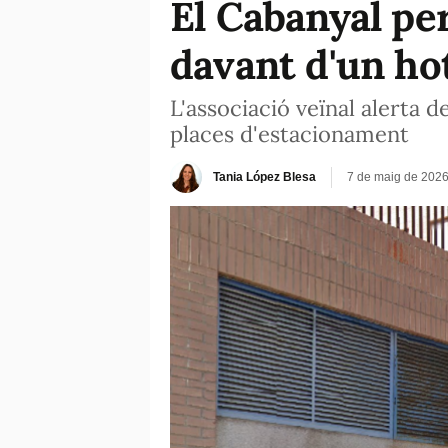
El Cabanyal pe
davant d'un hot
L'associació veïnal alerta d
places d'estacionament
Tania López Blesa
7 de maig de 2026