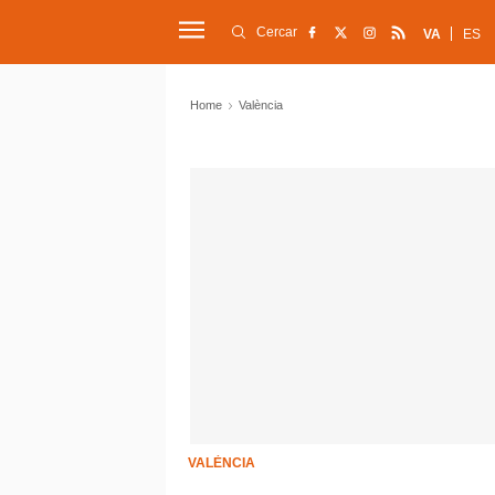
Cercar
VA
ES
Home
València
VALÈNCIA