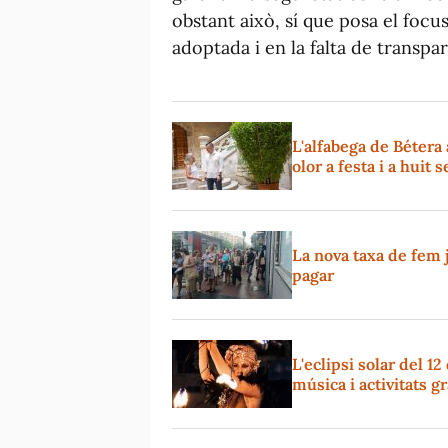
obstant això, sí que posa el focu
adoptada i en la falta de transpar
L'alfabega de Bétera 
olor a festa i a huit 
La nova taxa de fem j
pagar
L'eclipsi solar del 1
música i activitats gr