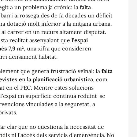
egit a un problema ja crònic: la
falta
l barri arrossega des de fa dècades un dèficit
a dotació molt inferior a la mitjana urbana,
 al carrer en un recurs altament disputat.
esta realitat assenyalant que
l'espai
més 7,9 m²
, una xifra que consideren
arri densament habitat.
element que genera frustració veïnal: la
falta
vistes en la planificació urbanística
, com
at en el PEC. Mentre estes solucions
l'espai en superfície continua reduint-se
rvencions vinculades a la seguretat, a
privats.
xar clar que no qüestiona la necessitat de
ndis ni l'accés dels servicis d'emergència. No