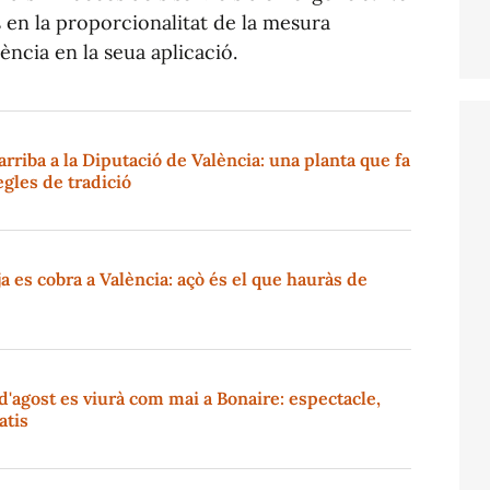
s en la proporcionalitat de la mesura
ència en la seua aplicació.
arriba a la Diputació de València: una planta que fa
segles de tradició
a es cobra a València: açò és el que hauràs de
2 d'agost es viurà com mai a Bonaire: espectacle,
atis