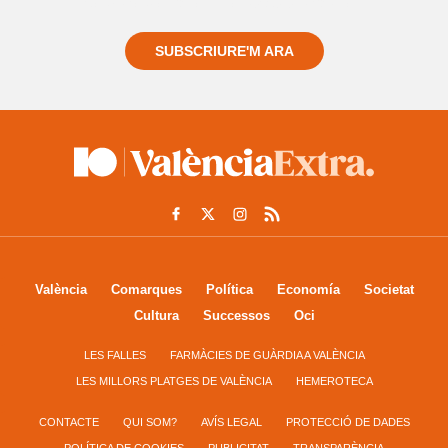
sempre de tot el que passa a prop teu
SUBSCRIURE'M ARA
València
Comarques
Política
Economía
Societat
Cultura
Successos
Oci
LES FALLES
FARMÀCIES DE GUÀRDIA A VALÈNCIA
LES MILLORS PLATGES DE VALÈNCIA
HEMEROTECA
CONTACTE
QUI SOM?
AVÍS LEGAL
PROTECCIÓ DE DADES
POLÍTICA DE COOKIES
PUBLICITAT
TRANSPARÈNCIA