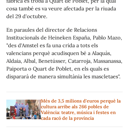
fàbrica es troba a Quart de Poblet, per la qual
cosa també es va veure afectada per la riuada
del 29 d'octubre.
En paraules del director de Relacions
Institucionals de Heineken España, Pablo Mazo,
"des d'Amstel es fa una crida a tots els
valencians perquè acudisquen bé a Alaquàs,
Aldaia, Albal, Benetússer, Catarroja, Massanassa,
Paiporta o Quart de Poblet, en els quals es
dispararà de manera simultània les mascletaes".
Més de 3,5 milions d'euros perquè la
cultura arribe als 266 pobles de
València: teatre, música i festes en
cada racó de la província