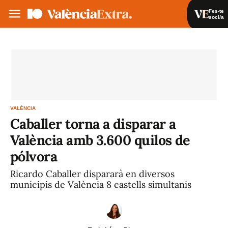
Fes-te
soci/a
Fes-te soci/a
Iniciar sessió
VA
ES
VALÈNCIA
Caballer torna a disparar a
València amb 3.600 quilos de
pólvora
Ricardo Caballer dispararà en diversos
municipis de València 8 castells simultanis