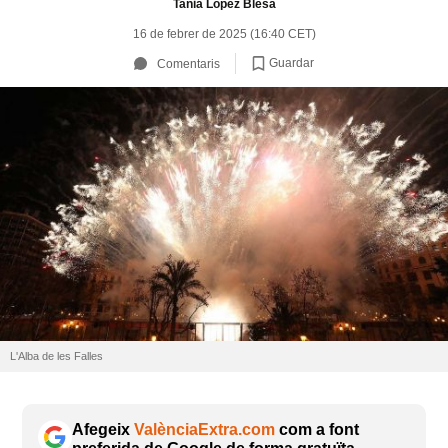
Tania López Blesa
16 de febrer de 2025 (16:40 CET)
Guardar
Comentaris
L'Alba de les Falles
Afegeix
ValènciaExtra.com
com a font