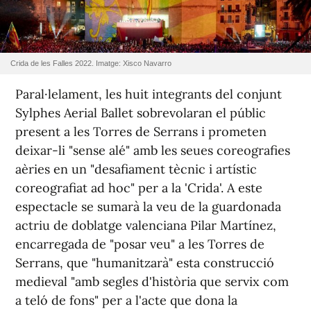
Crida de les Falles 2022. Imatge: Xisco Navarro
Paral·lelament, les huit integrants del conjunt
Sylphes Aerial Ballet sobrevolaran el públic
present a les Torres de Serrans i prometen
deixar-li "sense alé" amb les seues coreografies
aèries en un "desafiament tècnic i artístic
coreografiat ad hoc" per a la 'Crida'. A este
espectacle se sumarà la veu de la guardonada
actriu de doblatge valenciana Pilar Martínez,
encarregada de "posar veu" a les Torres de
Serrans, que "humanitzarà" esta construcció
medieval "amb segles d'història que servix com
a teló de fons" per a l'acte que dona la