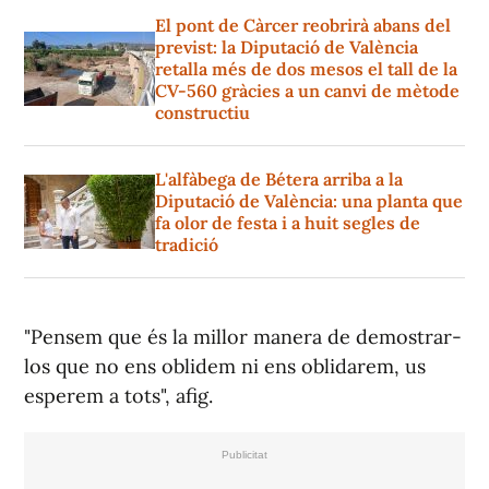
El pont de Càrcer reobrirà abans del
previst: la Diputació de València
retalla més de dos mesos el tall de la
CV-560 gràcies a un canvi de mètode
constructiu
L'alfàbega de Bétera arriba a la
Diputació de València: una planta que
fa olor de festa i a huit segles de
tradició
"Pensem que és la millor manera de demostrar-
los que no ens oblidem ni ens oblidarem, us
esperem a tots", afig.