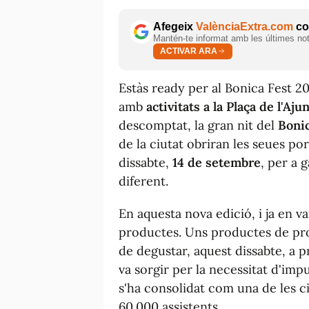
Afegeix
ValènciaExtra.com
com
Mantén-te informat amb les últimes notí
ACTIVAR ARA
Estàs
ready
per al Bonica Fest 2
amb
activitats a la Plaça de l'Aj
descomptat, la gran nit del
Bonic
de la ciutat obriran les seues por
dissabte,
14 de setembre
, per a 
diferent.
En aquesta nova edició, i ja en v
productes. Uns productes de prox
de degustar, aquest dissabte, a p
va sorgir per la necessitat d'imp
s'ha consolidat com una de les 
60.000 assistents.