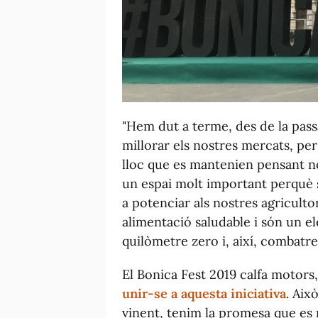
"Hem dut a terme, des de la passa
millorar els nostres mercats, per
lloc que es mantenien pensant nom
un espai molt important perquè s
a potenciar als nostres agriculto
alimentació saludable i són un e
quilòmetre zero i, així, combatre 
El Bonica Fest 2019 calfa motors,
unir-se a aquesta iniciativa
. Aix
vinent, tenim la promesa que es 