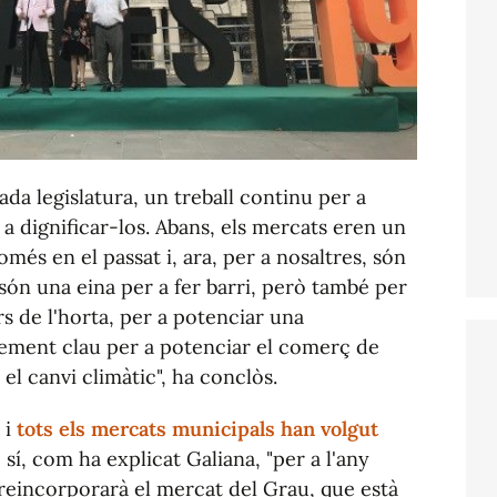
da legislatura, un treball continu per a
 a dignificar-los. Abans, els mercats eren un
és en el passat i, ara, per a nosaltres, són
ón una eina per a fer barri, però també per
rs de l'horta, per a potenciar una
lement clau per a potenciar el comerç de
el canvi climàtic", ha conclòs.
 i
tots els mercats municipals han volgut
ò sí, com ha explicat Galiana, "per a l'any
reincorporarà el mercat del Grau, que està