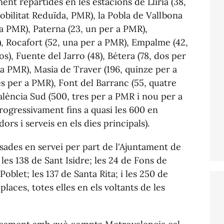
ent repartides en les estacions de Llíria (38,
obilitat Reduïda, PMR), la Pobla de Vallbona
r a PMR), Paterna (23, un per a PMR),
, Rocafort (52, una per a PMR), Empalme (42,
s), Fuente del Jarro (48), Bétera (78, dos per
 a PMR), Masia de Traver (196, quinze per a
es per a PMR), Font del Barranc (55, quatre
alència Sud (500, tres per a PMR i nou per a
ogressivament fins a quasi les 600 en
ors i serveis en els dies principals).
osades en servei per part de l'Ajuntament de
 les 138 de Sant Isidre; les 24 de Fons de
oblet; les 137 de Santa Rita; i les 250 de
places, totes elles en els voltants de les