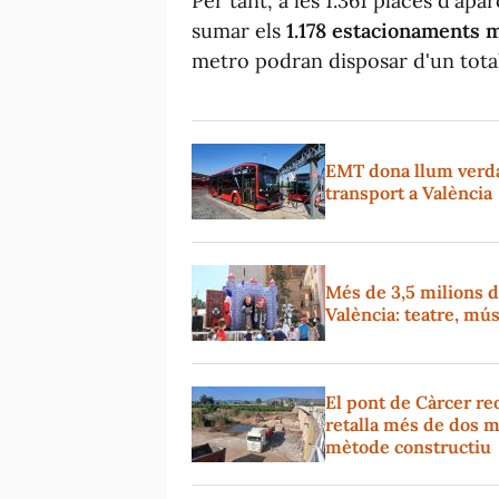
Per tant, a les 1.361 places d'a
sumar els
1.178 estacionaments 
metro podran disposar d'un total
EMT dona llum verda 
transport a València
Més de 3,5 milions d
València: teatre, mús
El pont de Càrcer reo
retalla més de dos m
mètode constructiu