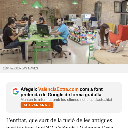
1104 InnDEA LAS NAVES
Afegeix
ValènciaExtra.com
com a font
preferida de Google de forma gratuïta.
Mantén-te informat amb les últimes notícies d'actualitat.
ACTIVAR ARA
L'entitat, que surt de la fusió de les antigues
institucions InnDEA València i València Crea,