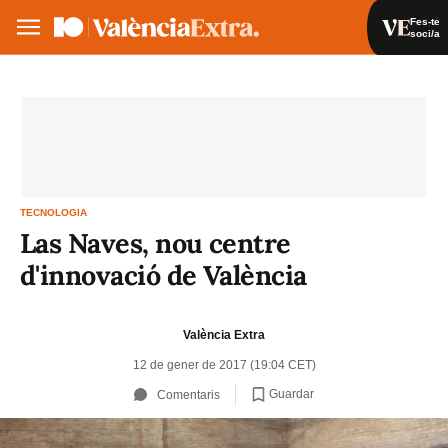
Fes-te
soci/a
Fes-te soci/a
Iniciar sessió
VA
ES
TECNOLOGIA
Las Naves, nou centre
d'innovació de València
València Extra
12 de gener de 2017 (19:04 CET)
Guardar
Comentaris