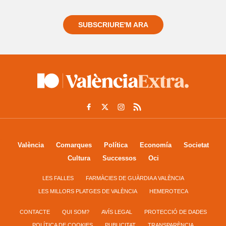
sempre de tot el que passa a prop teu
SUBSCRIURE'M ARA
València
Comarques
Política
Economía
Societat
Cultura
Successos
Oci
LES FALLES
FARMÀCIES DE GUÀRDIA A VALÈNCIA
LES MILLORS PLATGES DE VALÈNCIA
HEMEROTECA
CONTACTE
QUI SOM?
AVÍS LEGAL
PROTECCIÓ DE DADES
POLÍTICA DE COOKIES
PUBLICITAT
TRANSPARÈNCIA