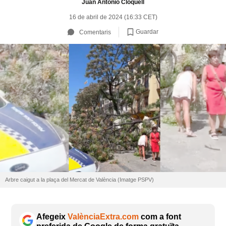
Juan Antonio Cloquell
16 de abril de 2024 (16:33 CET)
Guardar
Comentaris
Arbre caigut a la plaça del Mercat de València (Imatge PSPV)
Afegeix
ValènciaExtra.com
com a font