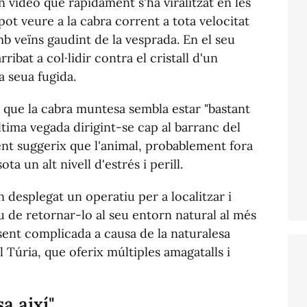
n vídeo que ràpidament s'ha viralitzat en les
pot veure a la cabra corrent a tota velocitat
mb veïns gaudint de la vesprada. En el seu
ribat a col·lidir contra el cristall d'un
a seua fugida.
t que la cabra muntesa sembla estar "bastant
última vegada dirigint-se cap al barranc del
nt suggerix que l'animal, probablement fora
ta un alt nivell d'estrés i perill.
 desplegat un operatiu per a localitzar i
iu de retornar-lo al seu entorn natural al més
sent complicada a causa de la naturalesa
 Túria, que oferix múltiples amagatalls i
a així"