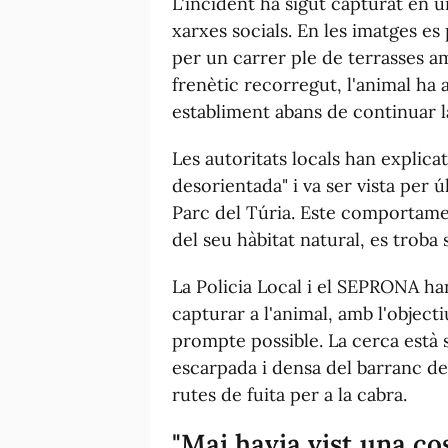
L'incident ha sigut capturat en u
xarxes socials. En les imatges es 
per un carrer ple de terrasses a
frenètic recorregut, l'animal ha ar
establiment abans de continuar l
Les autoritats locals han explica
desorientada" i va ser vista per 
Parc del Túria. Este comportame
del seu hàbitat natural, es troba so
La Policia Local i el SEPRONA han
capturar a l'animal, amb l'object
prompte possible. La cerca està 
escarpada i densa del barranc del
rutes de fuita per a la cabra.
"Mai havia vist una cos