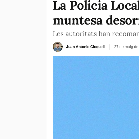
La Policia Loc
muntesa desori
Les autoritats han recomana
Juan Antonio Cloquell
27 de maig de