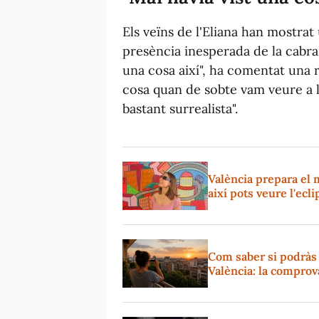
Els veïns de l'Eliana han mostra
presència inesperada de la cabra
una cosa així", ha comentat una 
cosa quan de sobte vam veure a 
bastant surrealista".
València prepara el 
així pots veure l'ecl
Com saber si podràs v
València: la comprov