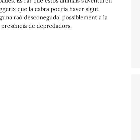
ades. És rar que estos animals s'aventuren
ggerix que la cabra podria haver sigut
lguna raó desconeguda, possiblement a la
a presència de depredadors.