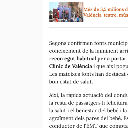
Més de 3,5 milions d
València: teatre, mús
Segons confirmen fonts municipa
coneixement de la imminent arr
recorregut habitual per a portar 
Clínic de València
i que així pogu
Les mateixes fonts han destacat q
bon estat de salut.
Així, la ràpida actuació del cond
la resta de passatgers li felicitara
la salut i el benestar del bebé i 
agraïment dels pares del bebé. E
conductor de l'EMT que compta a