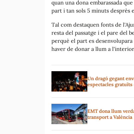
quan una dona embarassada que via
part i tan sols 5 minuts desprès e
Tal com destaquen fonts de l'Aju
resta del passatge i el pare del 
perquè el part es desenvolupara d
haver de donar a llum a l'interior
Un dragó gegant enva
espectacles gratuïts
EMT dona llum verda 
transport a València