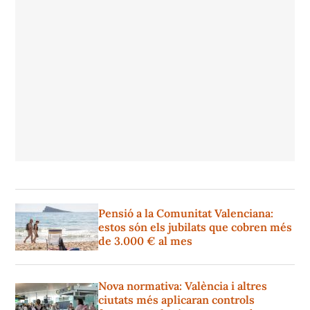
Pensió a la Comunitat Valenciana:
estos són els jubilats que cobren més
de 3.000 € al mes
Nova normativa: València i altres
ciutats més aplicaran controls