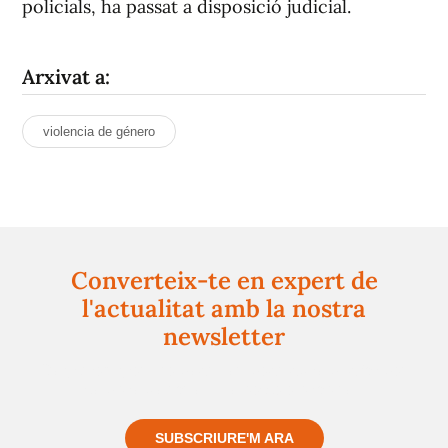
policials, ha passat a disposició judicial.
Arxivat a:
violencia de género
Converteix-te en expert de
l'actualitat amb la nostra
newsletter
Registra't gratuïtament i et mantindrem informat
sempre de tot el que passa a prop teu
SUBSCRIURE'M ARA