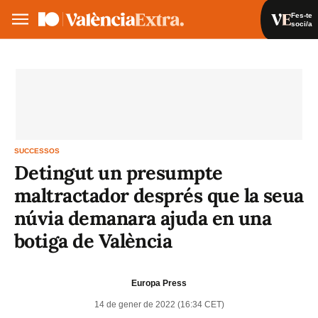
Fes-te
soci/a
Fes-te soci/a
Iniciar sessió
VA
ES
SUCCESSOS
Detingut un presumpte
maltractador després que la seua
núvia demanara ajuda en una
botiga de València
Europa Press
14 de gener de 2022 (16:34 CET)