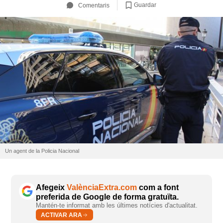
Guardar
Comentaris
Un agent de la Policia Nacional
Afegeix
ValènciaExtra.com
com a font
preferida de Google de forma gratuïta.
Mantén-te informat amb les últimes notícies d'actualitat.
ACTIVAR ARA