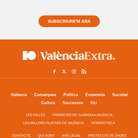
Registra't gratuïtament i et mantindrem informat
sempre de tot el que passa a prop teu
SUBSCRIURE'M ARA
València
Comarques
Política
Economía
Societat
Cultura
Successos
Oci
LES FALLES
FARMÀCIES DE GUÀRDIA A VALÈNCIA
LES MILLORS PLATGES DE VALÈNCIA
HEMEROTECA
CONTACTE
QUI SOM?
AVÍS LEGAL
PROTECCIÓ DE DADES