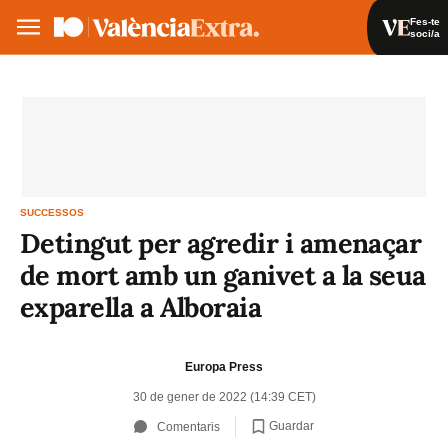
Fes-te
soci/a
Fes-te soci/a
Iniciar sessió
VA
ES
SUCCESSOS
Detingut per agredir i amenaçar
de mort amb un ganivet a la seua
exparella a Alboraia
Europa Press
30 de gener de 2022 (14:39 CET)
Guardar
Comentaris