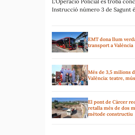
L'Operació Policial es troba concl
Instrucció número 3 de Sagunt é
EMT dona llum verda 
transport a València
Més de 3,5 milions d
València: teatre, mús
El pont de Càrcer reo
retalla més de dos m
mètode constructiu