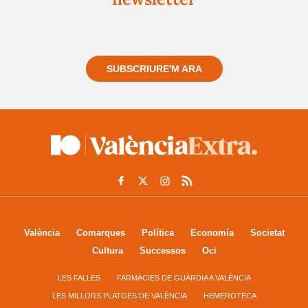
Registra't gratuïtament i et mantindrem informat
sempre de tot el que passa a prop teu
SUBSCRIURE'M ARA
València
Comarques
Política
Economía
Societat
Cultura
Successos
Oci
LES FALLES
FARMÀCIES DE GUÀRDIA A VALÈNCIA
LES MILLORS PLATGES DE VALÈNCIA
HEMEROTECA