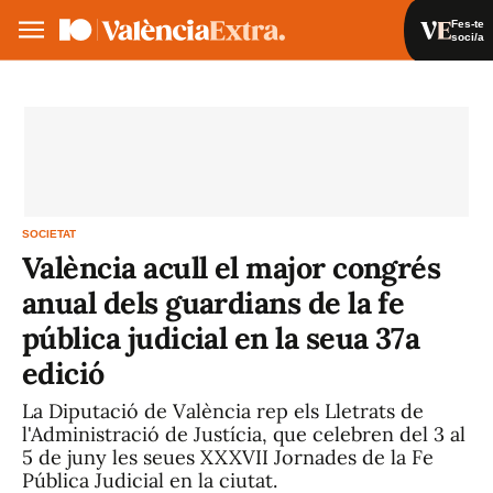
Fes-te
soci/a
Fes-te soci/a
Iniciar sessió
VA
ES
SOCIETAT
València acull el major congrés
anual dels guardians de la fe
pública judicial en la seua 37a
edició
La Diputació de València rep els Lletrats de
l'Administració de Justícia, que celebren del 3 al
5 de juny les seues XXXVII Jornades de la Fe
Pública Judicial en la ciutat.