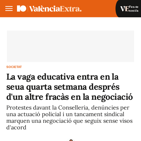
Fes-te
soci/a
Fes-te soci/a
Iniciar sessió
VA
ES
SOCIETAT
La vaga educativa entra en la
seua quarta setmana després
d'un altre fracàs en la negociació
Protestes davant la Conselleria, denúncies per
una actuació policial i un tancament sindical
marquen una negociació que seguix sense visos
d'acord