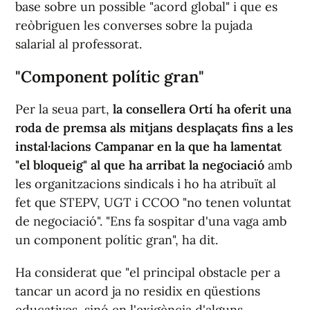
base sobre un possible "acord global" i que es
reòbriguen les converses sobre la pujada
salarial al professorat.
"Component polític gran"
Per la seua part,
la consellera Ortí ha oferit una
roda de premsa als mitjans desplaçats fins a les
instal·lacions Campanar en la que ha lamentat
"el bloqueig" al que ha arribat la negociació
amb
les organitzacions sindicals i ho ha atribuït al
fet que STEPV, UGT i CCOO "no tenen voluntat
de negociació". "Ens fa sospitar d'una vaga amb
un component polític gran", ha dit.
Ha considerat que "el principal obstacle per a
tancar un acord ja no residix en qüestions
educatives, sinó en l'exigència d'alguns