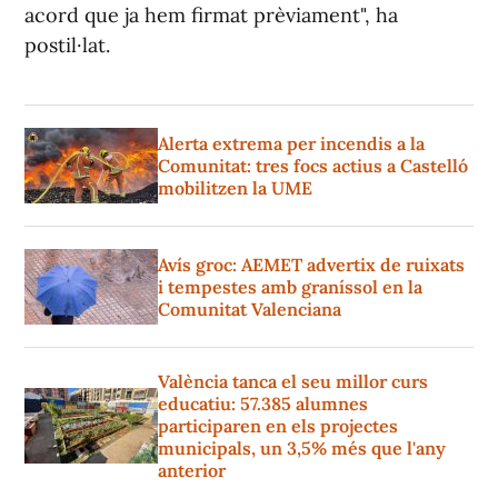
acord que ja hem firmat prèviament", ha
postil·lat.
Alerta extrema per incendis a la
Comunitat: tres focs actius a Castelló
mobilitzen la UME
Avís groc: AEMET advertix de ruixats
i tempestes amb graníssol en la
Comunitat Valenciana
València tanca el seu millor curs
educatiu: 57.385 alumnes
participaren en els projectes
municipals, un 3,5% més que l'any
anterior