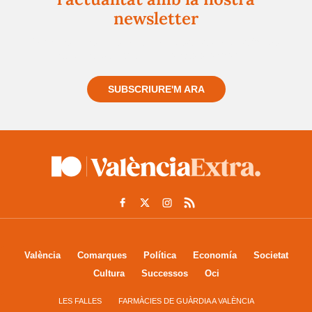
newsletter
Registra't gratuïtament i et mantindrem informat
sempre de tot el que passa a prop teu
SUBSCRIURE'M ARA
València
Comarques
Política
Economía
Societat
Cultura
Successos
Oci
LES FALLES
FARMÀCIES DE GUÀRDIA A VALÈNCIA