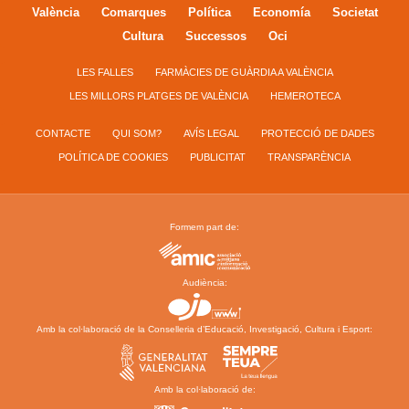
València
Comarques
Política
Economía
Societat
Cultura
Successos
Oci
LES FALLES
FARMÀCIES DE GUÀRDIA A VALÈNCIA
LES MILLORS PLATGES DE VALÈNCIA
HEMEROTECA
CONTACTE
QUI SOM?
AVÍS LEGAL
PROTECCIÓ DE DADES
POLÍTICA DE COOKIES
PUBLICITAT
TRANSPARÈNCIA
Formem part de:
Audiència:
Amb la col·laboració de la Conselleria d’Educació, Investigació, Cultura i Esport:
Amb la col·laboració de: