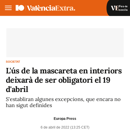
Fes-te
soci/a
Fes-te soci/a
Iniciar sessió
VA
ES
SOCIETAT
L'ús de la mascareta en interiors
deixarà de ser obligatori el 19
d'abril
S'establiran algunes excepcions, que encara no
han sigut definides
Europa Press
6 de abril de 2022 (13:25 CET)