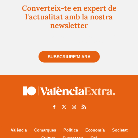
Converteix-te en expert de
l'actualitat amb la nostra
newsletter
Registra't gratuïtament i et mantindrem informat
sempre de tot el que passa a prop teu
SUBSCRIURE'M ARA
València
Comarques
Política
Economía
Societat