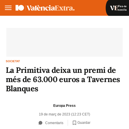
Fes-te
soci/a
Fes-te soci/a
Iniciar sessió
VA
ES
SOCIETAT
La Primitiva deixa un premi de
més de 63.000 euros a Tavernes
Blanques
Europa Press
19 de març de 2023 (12:23 CET)
Guardar
Comentaris