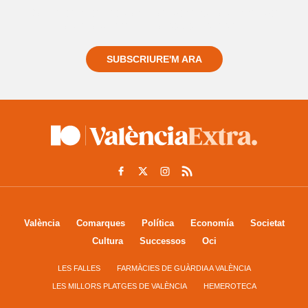
Registra't gratuïtament i et mantindrem informat
sempre de tot el que passa a prop teu
SUBSCRIURE'M ARA
València
Comarques
Política
Economía
Societat
Cultura
Successos
Oci
LES FALLES
FARMÀCIES DE GUÀRDIA A VALÈNCIA
LES MILLORS PLATGES DE VALÈNCIA
HEMEROTECA