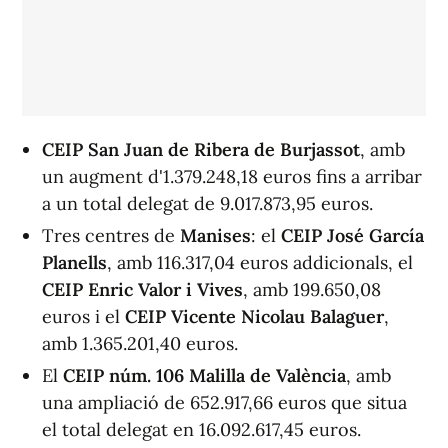
CEIP San Juan de Ribera de Burjassot
, amb
un augment d'1.379.248,18 euros fins a arribar
a un total delegat de 9.017.873,95 euros.
Tres centres de
Manises
: el
CEIP José García
Planells
, amb 116.317,04 euros addicionals, el
CEIP Enric Valor i Vives
, amb 199.650,08
euros i el
CEIP Vicente Nicolau Balaguer
,
amb 1.365.201,40 euros.
El
CEIP núm. 106 Malilla de València
, amb
una ampliació de 652.917,66 euros que situa
el total delegat en 16.092.617,45 euros.