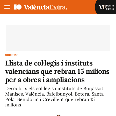
Fes-te
soci/a
Fes-te soci/a
Iniciar sessió
VA
ES
SOCIETAT
Llista de col·legis i instituts
valencians que rebran 15 milions
per a obres i ampliacions
Descobrix els col·legis i instituts de Burjassot,
Manises, València, Rafelbunyol, Bétera, Santa
Pola, Benidorm i Crevillent que rebran 15
milions