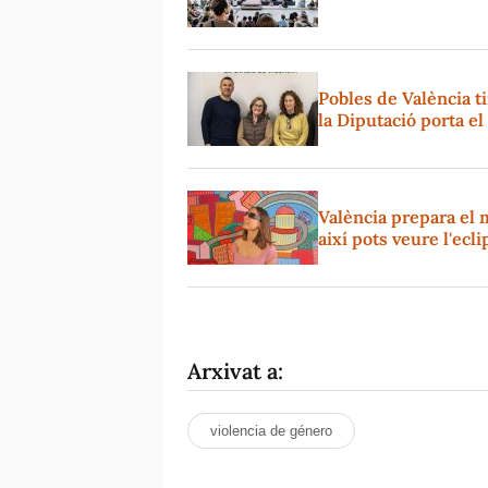
Pobles de València t
la Diputació porta e
València prepara el 
així pots veure l'ecl
Arxivat a:
violencia de género