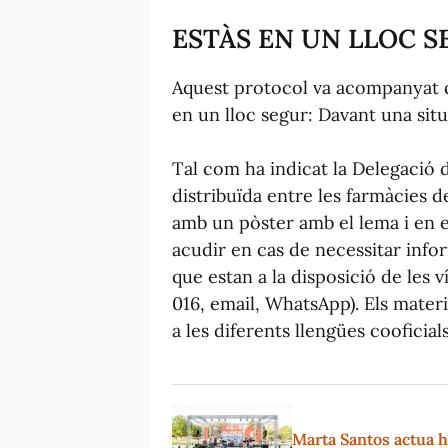
ESTÀS EN UN LLOC 
Aquest protocol va acompanyat 
en un lloc segur: Davant una situ
Tal com ha indicat la Delegació d
distribuïda entre les farmàcies de
amb un pòster amb el lema i en el
acudir en cas de necessitar infor
que estan a la disposició de les 
016, email, WhatsApp). Els mater
a les diferents llengües cooficials
Marta Santos actua hu