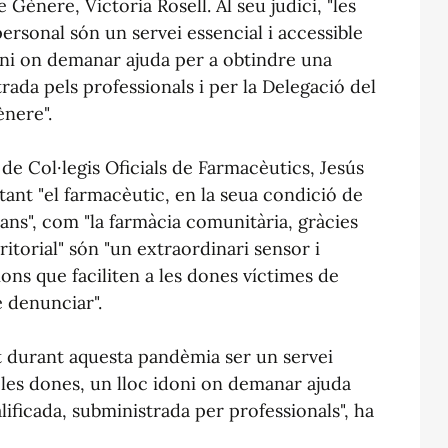
Gènere, Victoria Rosell. Al seu judici, "les
personal són un servei essencial i accessible
doni on demanar ajuda per a obtindre una
rada pels professionals i per la Delegació del
ènere".
de Col·legis Oficials de Farmacèutics, Jesús
 tant "el farmacèutic, en la seua condició de
dans", com "la farmàcia comunitària, gràcies
rritorial" són "un extraordinari sensor i
ons que faciliten a les dones víctimes de
e denunciar".
 durant aquesta pandèmia ser un servei
s les dones, un lloc idoni on demanar ajuda
ificada, subministrada per professionals", ha