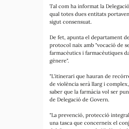
Tal com ha informat la Delegaci
qual totes dues entitats portaven
sigut consensuat.
De fet, apunta el departament de
protocol naix amb "vocació de ser
farmacèutics i farmacèutiques da
gènere".
"L'itinerari que hauran de recórre
de violència serà llarg i comple
saber que la farmàcia vol ser pun
de Delegació de Govern.
"La prevenció, protecció integral
una tasca que concerneix el conju