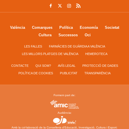
València
Comarques
Política
Economía
Societat
Cultura
Successos
Oci
LES FALLES
FARMÀCIES DE GUÀRDIA A VALÈNCIA
LES MILLORS PLATGES DE VALÈNCIA
HEMEROTECA
CONTACTE
QUI SOM?
AVÍS LEGAL
PROTECCIÓ DE DADES
POLÍTICA DE COOKIES
PUBLICITAT
TRANSPARÈNCIA
Formem part de:
Audiència:
Amb la col·laboració de la Conselleria d’Educació, Investigació, Cultura i Esport: