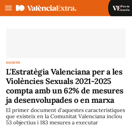
Fes-te
soci/a
Fes-te soci/a
Iniciar sessió
VA
ES
SOCIETAT
L'Estratègia Valenciana per a les
Violències Sexuals 2021-2025
compta amb un 62% de mesures
ja desenvolupades o en marxa
El primer document d'aquestes característiques
que existeix en la Comunitat Valenciana inclou
53 objectius i 183 mesures a executar