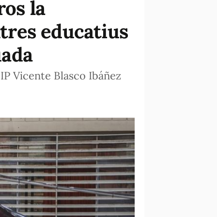
ros la
ntres educatius
uada
EIP Vicente Blasco Ibáñez