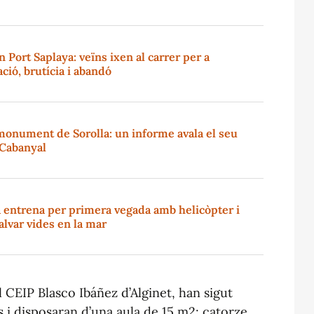
n Port Saplaya: veïns ixen al carrer per a
ió, brutícia i abandó
l monument de Sorolla: un informe avala el seu
l Cabanyal
 entrena per primera vegada amb helicòpter i
salvar vides en la mar
l CEIP Blasco Ibáñez d’Alginet, han sigut
 i disposaran d’una aula de 15 m2; catorze