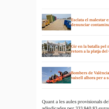
Esclata el malestar e
denunciar contaminac
Gir en la batalla pe
retorn a la platja de
Bombers de València
vaixell alhora per a 
Quant a les aules provisionals de
adjudicades per 333.840,83 euros