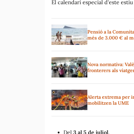
El calendari especial d'este esti
Pensió a la Comunita
més de 3.000 € al m
Nova normativa: Valèn
fronterers als viatge
Alerta extrema per in
mobilitzen la UME
Del
3 al 5 de juliol
.