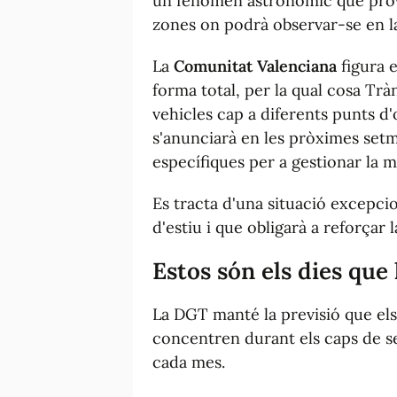
un fenomen astronòmic que prov
zones on podrà observar-se en la 
La
Comunitat Valenciana
figura e
forma total, per la qual cosa Tr
vehicles cap a diferents punts d
s'anunciarà en les pròximes setm
específiques per a gestionar la mo
Es tracta d'una situació excepci
d'estiu i que obligarà a reforçar 
Estos són els dies que
La DGT manté la previsió que els
concentren durant els caps de se
cada mes.