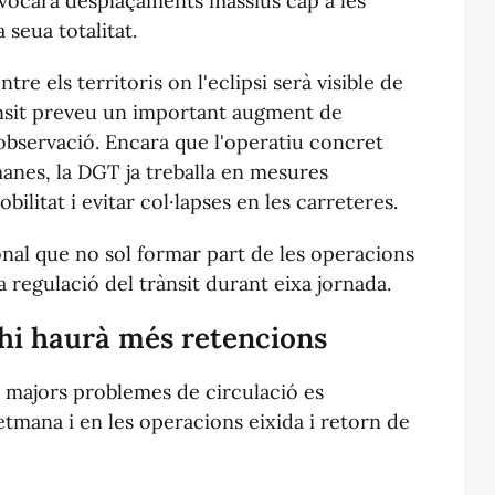
ocarà desplaçaments massius cap a les
seua totalitat.
ntre els territoris on l'eclipsi serà visible de
ànsit preveu un important augment de
'observació. Encara que l'operatiu concret
anes, la DGT ja treballa en mesures
bilitat i evitar col·lapses en les carreteres.
onal que no sol formar part de les operacions
la regulació del trànsit durant eixa jornada.
 hi haurà més retencions
 majors problemes de circulació es
tmana i en les operacions eixida i retorn de