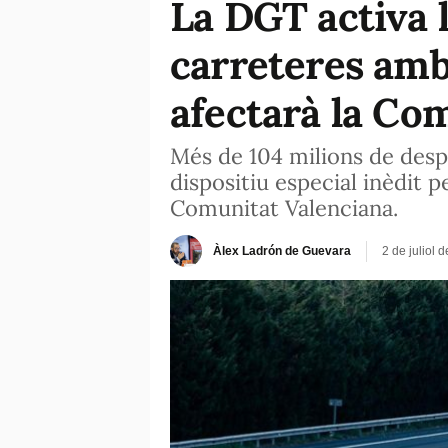
La DGT activa l
carreteres amb
afectarà la Co
Més de 104 milions de despl
dispositiu especial inèdit pe
Comunitat Valenciana.
Àlex Ladrón de Guevara
2 de juliol 