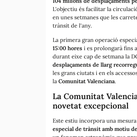
104 milions de desplaçaments pe
L'objectiu és facilitar la circulac
en unes setmanes que les carret
trànsit de l'any.
La primera gran operació espec
15:00 hores
i es prolongarà fins 
durant eixe cap de setmana la D
desplaçaments de llarg recorreg
les grans ciutats i en els accesso
la
Comunitat Valenciana
.
La Comunitat Valencia
novetat excepcional
Este estiu incorpora una mesura
especial de trànsit amb motiu de 