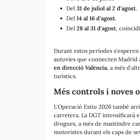
Del
31 de juliol al 2 d'agost
.
Del
14 al 16 d'agost
.
Del
28 al 31 d'agost
, coincid
Durant estos períodes s'esperen 
autovies que connecten Madrid amb
en direcció València
, a més d'alt
turístics.
Més controls i noves o
L'Operació Estiu 2026 també arri
carretera. La DGT intensificarà el
drogues, a més de mantindre cam
motoristes durant els caps de s