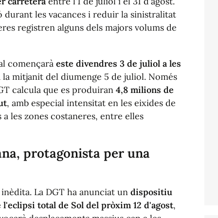
r carretera
entre l'1 de juliol i el 31 d'agost.
ió durant les vacances i reduir la sinistralitat
eres registren alguns dels majors volums de
ial començarà
este divendres 3 de juliol a les
a la mitjanit del diumenge 5 de juliol. Només
GT calcula que es produiran
4,8 milions de
ut
, amb especial intensitat en les eixides de
s a les zones costaneres, entre elles
na, protagonista per una
 inèdita. La DGT ha anunciat un
dispositiu
l'eclipsi total de Sol del pròxim 12 d'agost
,