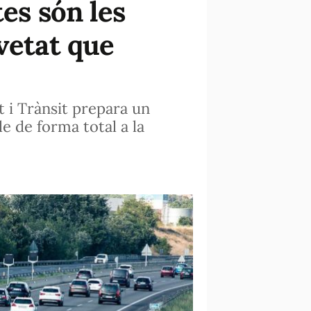
es són les
vetat que
t i Trànsit prepara un
ble de forma total a la