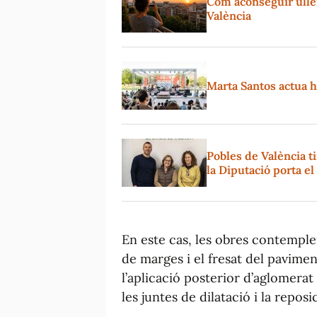
Com aconseguir ullere
València
Marta Santos actua hu
Pobles de València t
la Diputació porta e
En este cas, les obres contemplen
de marges i el fresat del paviment
l’aplicació posterior d’aglomerat
les juntes de dilatació i la reposi