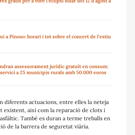
s gratis per a vore l'eclipsi solar del 12 d'agost a
i a Pinoso: horari i tot sobre el concert de l'estiu
indran assessorament jurídic gratuït en consum:
l servici a 25 municipis rurals amb 50.000 euros
 diferents actuacions, entre elles la neteja
 existent, així com la reparació de clots i
 asfàltic. També es duran a terme treballs en
ció de la barrera de seguretat viària.