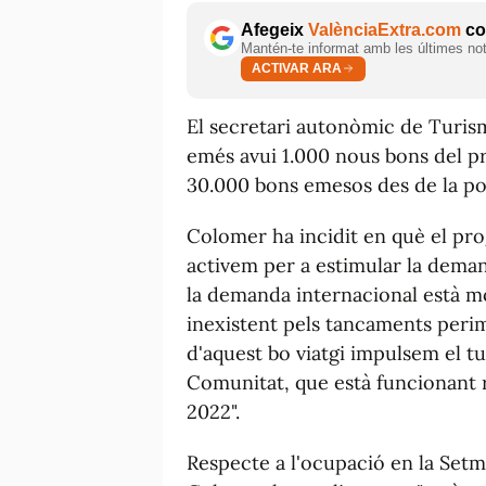
Afegeix
ValènciaExtra.com
com
Mantén-te informat amb les últimes notí
ACTIVAR ARA
El secretari autonòmic de Turis
emés avui 1.000 nous bons del pr
30.000 bons emesos des de la po
Colomer ha incidit en què el pro
activem per a estimular la dema
la demanda internacional està mo
inexistent pels tancaments perime
d'aquest bo viatgi impulsem el t
Comunitat, que està funcionant 
2022".
Respecte a l'ocupació en la Set