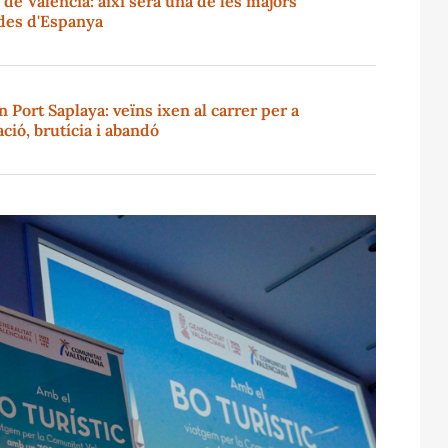
de València: així serà una de les majors
rdes d'Espanya
n Port Saplaya: veïns ixen al carrer per a
ió, brutícia i abandó