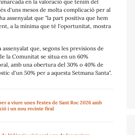
mmarcada en la valoració que tenim del
és d'uns mesos de molta complicació per al
, ha assenyalat que "la part positiva que hem
ent, a la mínima que té l'oportunitat, mostra
a assenyalat que, segons les previsions de
r de la Comunitat se situa en un 60%
toral, amb una obertura del 30% o 40% de
òstic d'un 50% per a aquesta Setmana Santa".
per a viure unes Festes de Sant Roc 2026 amb
ció i un nou recinte firal