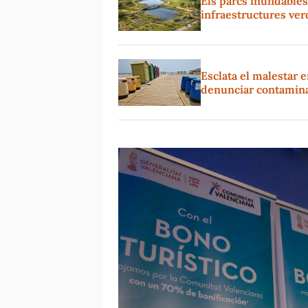
Els parcs inundables 
infraestructures ve
Esclata el malestar e
denunciar contaminac