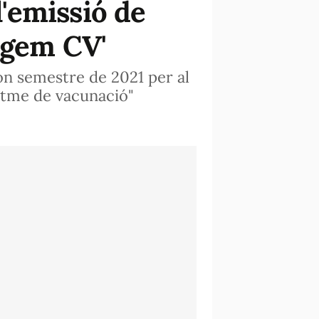
'emissió de
tgem CV'
on semestre de 2021 per al
ritme de vacunació"