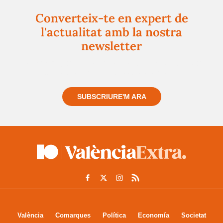
Converteix-te en expert de
l'actualitat amb la nostra
newsletter
Registra't gratuïtament i et mantindrem informat
sempre de tot el que passa a prop teu
SUBSCRIURE'M ARA
València
Comarques
Política
Economía
Societat