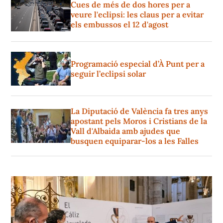
Cues de més de dos hores per a
veure l'eclipsi: les claus per a evitar
els embussos el 12 d'agost
Programació especial d’À Punt per a
seguir l’eclipsi solar
La Diputació de València fa tres anys
apostant pels Moros i Cristians de la
Vall d'Albaida amb ajudes que
busquen equiparar-los a les Falles