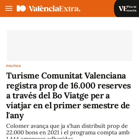
Fes-te
soci/a
Fes-te soci/a
Iniciar sessió
VA
ES
POLÍTICA
Turisme Comunitat Valenciana
registra prop de 16.000 reserves
a través del Bo Viatge per a
viatjar en el primer semestre de
l'any
Colomer avança que ja s'han distribuït prop de
22.000 bons en 2021 i el programa compta amb
1.444 empreses adherides