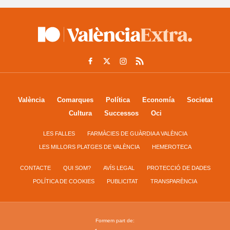
València
Comarques
Política
Economía
Societat
Cultura
Successos
Oci
LES FALLES
FARMÀCIES DE GUÀRDIA A VALÈNCIA
LES MILLORS PLATGES DE VALÈNCIA
HEMEROTECA
CONTACTE
QUI SOM?
AVÍS LEGAL
PROTECCIÓ DE DADES
POLÍTICA DE COOKIES
PUBLICITAT
TRANSPARÈNCIA
Formem part de: