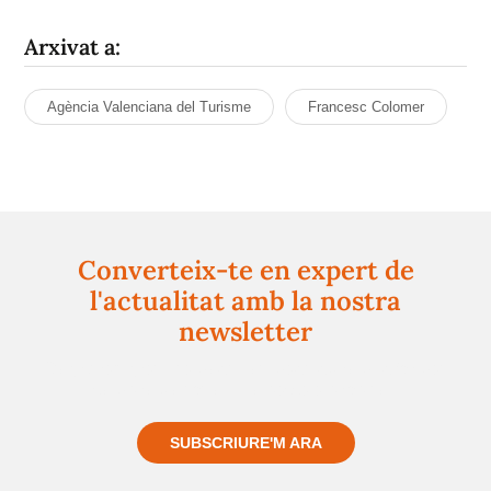
Arxivat a:
Agència Valenciana del Turisme
Francesc Colomer
Converteix-te en expert de
l'actualitat amb la nostra
newsletter
Registra't gratuïtament i et mantindrem informat
sempre de tot el que passa a prop teu
SUBSCRIURE'M ARA