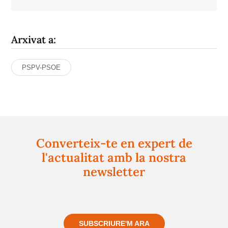
Arxivat a:
PSPV-PSOE
Converteix-te en expert de
l'actualitat amb la nostra
newsletter
Registra't gratuïtament i et mantindrem informat
sempre de tot el que passa a prop teu
SUBSCRIURE'M ARA