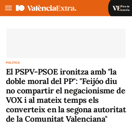
Fes-te
soci/a
Fes-te soci/a
Iniciar sessió
VA
ES
POLÍTICA
El PSPV-PSOE ironitza amb "la
doble moral del PP": "Feijóo diu
no compartir el negacionisme de
VOX i al mateix temps els
converteix en la segona autoritat
de la Comunitat Valenciana"