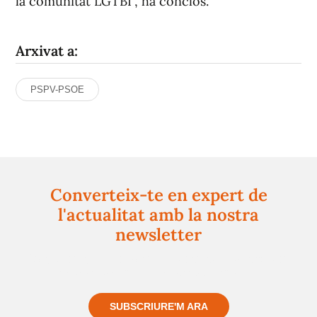
la comunitat LGTBI", ha conclòs.
Arxivat a:
PSPV-PSOE
Converteix-te en expert de
l'actualitat amb la nostra
newsletter
Registra't gratuïtament i et mantindrem informat
sempre de tot el que passa a prop teu
SUBSCRIURE'M ARA