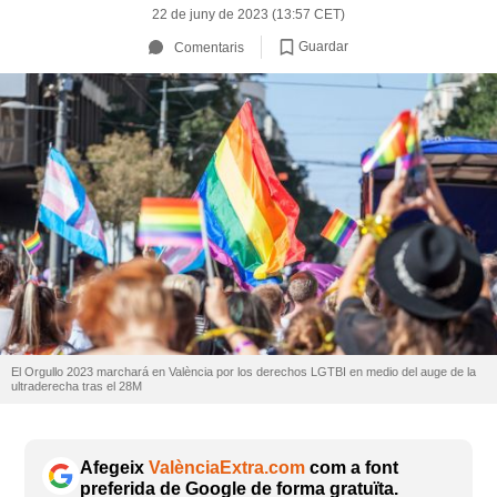
22 de juny de 2023 (13:57 CET)
Guardar
Comentaris
El Orgullo 2023 marchará en València por los derechos LGTBI en medio del auge de la
ultraderecha tras el 28M
Afegeix
ValènciaExtra.com
com a font
preferida de Google de forma gratuïta.