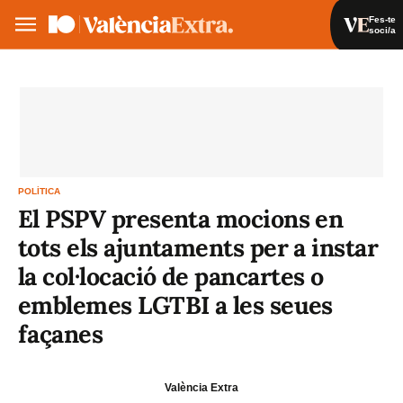
Fes-te
soci/a
Fes-te soci/a
Iniciar sessió
VA
ES
POLÍTICA
El PSPV presenta mocions en
tots els ajuntaments per a instar
la col·locació de pancartes o
emblemes LGTBI a les seues
façanes
València Extra